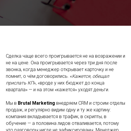
Заметки по продажам: что фиксировать во время и после
звонка с клиентом
Сделка чаще всего проигрывается не на возражении и
не на цене. Она проигрывается через три дня после
звонка, когда менеджер открывает карточку и не
помнит, о чём договорились. «
Кажется, обещал
прислать КП
», «вроде у них бюджет до конца
квартала» — и на этом «кажется» уходят деньги.
Мы в
Brutal Marketing
внедряем CRM и строим отделы
продаж, и регулярно видим одну и ту же картину:
компания вкладывается в трафик, в скрипты, в
обучение — а половина лидов отваливается, потому
что разговоры нигде не зафиксированы. Менеджер