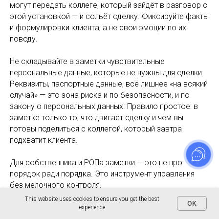
могут передать коллеге, который зайдёт в разговор с
этой установкой — и сольёт сделку. Фиксируйте факты
и формулировки клиента, а не свои эмоции по их
поводу.
Не складывайте в заметки чувствительные
персональные данные, которые не нужны для сделки.
Реквизиты, паспортные данные, всё лишнее «на всякий
случай» — это зона риска и по безопасности, и по
закону о персональных данных. Правило простое: в
заметке только то, что двигает сделку и чем вы
готовы поделиться с коллегой, который завтра
подхватит клиента.
Для собственника и РОПа заметки — это не про
порядок ради порядка. Это инструмент управления
без мелочного контроля.
This website uses cookies to ensure you get the best
OK
Прогноз, которому можно верить
experience
Когда у каждой сделки зафиксированы сигналы,