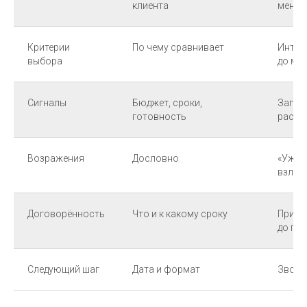
клиента
менед
Критерии
По чему сравнивает
Интегр
выбора
до ме
Сигналы
Бюджет, сроки,
Запуск
готовность
расср
Возражения
Дословно
«Уже 
взлет
Договорённость
Что и к какому сроку
Присл
до пя
Следующий шаг
Дата и формат
Звонок