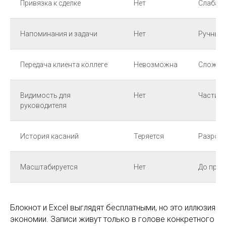
Привязка к сделке
Нет
Слабая
Напоминания и задачи
Нет
Ручные
Передача клиента коллеге
Невозможна
Сложно
Видимость для
Нет
Частич
руководителя
История касаний
Теряется
Разроз
Масштабируется
Нет
До пред
Блокнот и Excel выглядят бесплатными, но это иллюзия
экономии. Записи живут только в голове конкретного