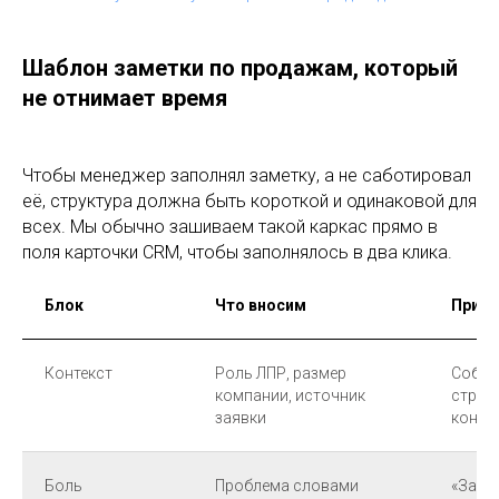
Шаблон заметки по продажам, который
не отнимает время
Чтобы менеджер заполнял заметку, а не саботировал
её, структура должна быть короткой и одинаковой для
всех. Мы обычно зашиваем такой каркас прямо в
поля карточки CRM, чтобы заполнялось в два клика.
Блок
Что вносим
Прим
Контекст
Роль ЛПР, размер
Собст
компании, источник
строй
заявки
конте
Боль
Проблема словами
«Заяв