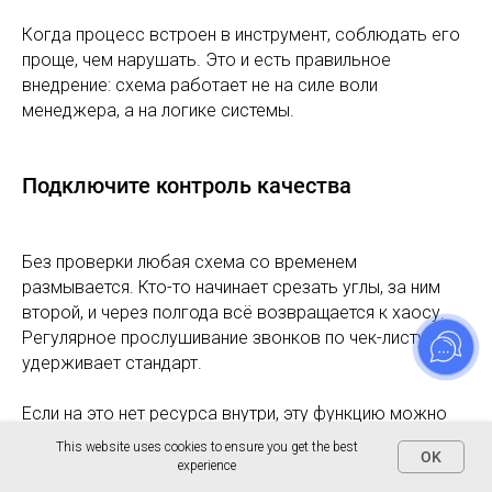
Когда процесс встроен в инструмент, соблюдать его
проще, чем нарушать. Это и есть правильное
внедрение: схема работает не на силе воли
менеджера, а на логике системы.
Подключите контроль качества
Без проверки любая схема со временем
размывается. Кто-то начинает срезать углы, за ним
второй, и через полгода всё возвращается к хаосу.
Регулярное прослушивание звонков по чек-листу
удерживает стандарт.
Если на это нет ресурса внутри, эту функцию можно
вынести наружу — у нас есть отдельная
This website uses cookies to ensure you get the best
OK
услуга
контроля качества отдела продаж
, где звонки
experience
оцениваются по согласованным критериям, а вы