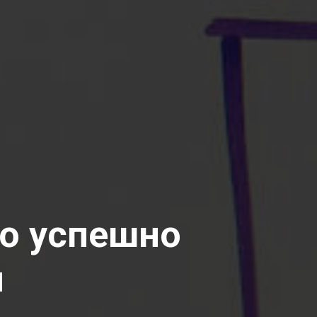
ро успешно
и