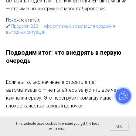
оставить людей там, где нужны люди. Email-кампании
— это именно инструмент масштабирования.
Похожие статьи:
🔗
Продажи B2B — эффективные советы для создания
выгодных ситуаций
Подводим итог: что внедрять в первую
очередь
Если вы только начинаете строить email-
автоматизацию — не пытайтесь запустить все четыре
кампании сразу. Это перегрузит команду и даст
плохое качество каждой цепочки.
Порядок внедрения по приоритету:
This website uses cookies to ensure you get the best
OK
experience
Первое касание
(кампания верхней воронки) —