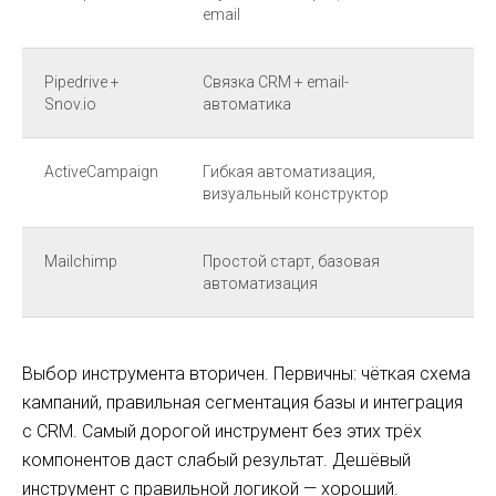
email
Pipedrive +
Связка CRM + email-
Ма
Snov.io
автоматика
ou
ActiveCampaign
Гибкая автоматизация,
Лю
визуальный конструктор
Mailchimp
Простой старт, базовая
Ма
автоматизация
це
Выбор инструмента вторичен. Первичны: чёткая схема
кампаний, правильная сегментация базы и интеграция
с CRM. Самый дорогой инструмент без этих трёх
компонентов даст слабый результат. Дешёвый
инструмент с правильной логикой — хороший.