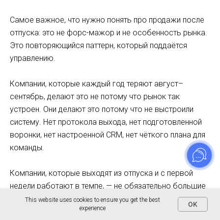
Самое важное, что нужно понять про продажи после
отпуска: это не форс-мажор и не особенность рынка.
Это повторяющийся паттерн, который поддаётся
управлению.
Компании, которые каждый год теряют август–
сентябрь, делают это не потому что рынок так
устроен. Они делают это потому что не выстроили
систему. Нет протокола выхода, нет подготовленной
воронки, нет настроенной CRM, нет чёткого плана для
команды.
Компании, которые выходят из отпуска и с первой
недели работают в темпе, — не обязательно большие
или с огромным ресурсом. Они просто один раз
This website uses cookies to ensure you get the best
OK
experience
выстроили процесс и каждый год его воспроизводят.