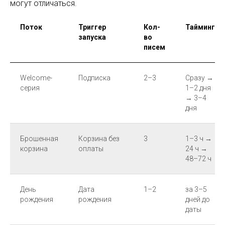
могут отличаться.
Поток
Триггер
Кол-
Тайминг
запуска
во
писем
Welcome-
Подписка
2–3
Сразу →
серия
1–2 дня
→ 3–4
дня
Брошенная
Корзина без
3
1–3 ч →
корзина
оплаты
24 ч →
48–72 ч
День
Дата
1–2
за 3–5
рождения
рождения
дней до
даты