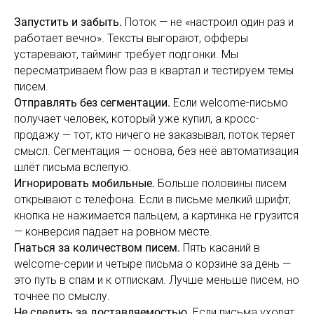
Запустить и забыть.
Поток — не «настроил один раз и
работает вечно». Тексты выгорают, офферы
устаревают, тайминг требует подгонки. Мы
пересматриваем flow раз в квартал и тестируем темы
писем.
Отправлять без сегментации.
Если welcome-письмо
получает человек, который уже купил, а кросс-
продажу — тот, кто ничего не заказывал, поток теряет
смысл. Сегментация — основа, без неё автоматизация
шлёт письма вслепую.
Игнорировать мобильные.
Больше половины писем
открывают с телефона. Если в письме мелкий шрифт,
кнопка не нажимается пальцем, а картинка не грузится
— конверсия падает на ровном месте.
Гнаться за количеством писем.
Пять касаний в
welcome-серии и четыре письма о корзине за день —
это путь в спам и к отпискам. Лучше меньше писем, но
точнее по смыслу.
Не следить за доставляемостью.
Если письма уходят