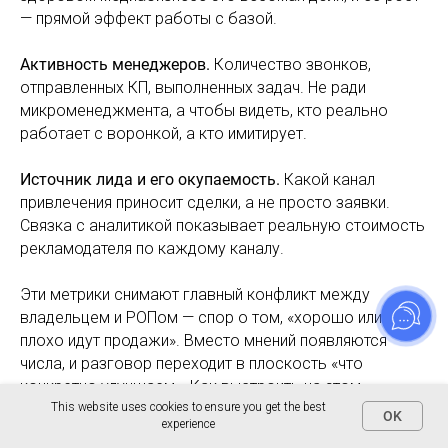
— прямой эффект работы с базой.
Активность менеджеров.
Количество звонков,
отправленных КП, выполненных задач. Не ради
микроменеджмента, а чтобы видеть, кто реально
работает с воронкой, а кто имитирует.
Источник лида и его окупаемость.
Какой канал
привлечения приносит сделки, а не просто заявки.
Связка с аналитикой показывает реальную стоимость
рекламодателя по каждому каналу.
Эти метрики снимают главный конфликт между
владельцем и РОПом — спор о том, «хорошо или
плохо идут продажи». Вместо мнений появляются
числа, и разговор переходит в плоскость «что
конкретно улучшаем». Как выстроить на этом
системное управление, мы разбираем в материале
This website uses cookies to ensure you get the best
OK
experience
про то,
как улучшить процесс управления продажами