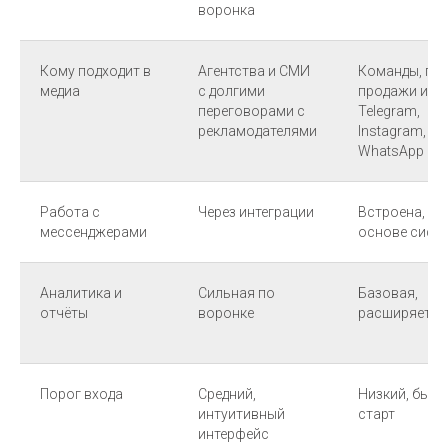
воронка
Кому подходит в
Агентства и СМИ
Команды, где
медиа
с долгими
продажи идут
переговорами с
Telegram,
рекламодателями
Instagram,
WhatsApp
Работа с
Через интеграции
Встроена, в
мессенджерами
основе сист
Аналитика и
Сильная по
Базовая,
отчёты
воронке
расширяется
Порог входа
Средний,
Низкий, быс
интуитивный
старт
интерфейс