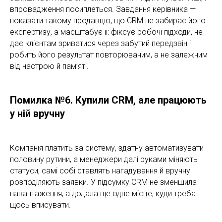
впровадження посиплеться. Завдання керівника —
показати такому продавцю, що CRM не забирає його
експертизу, а масштабує її: фіксує робочі підходи, не
дає клієнтам зриватися через забутий передзвін і
робить його результат повторюваним, а не залежним
від настрою й пам’яті.
Помилка №6. Купили CRM, але працюють
у ній вручну
Компанія платить за систему, здатну автоматизувати
половину рутини, а менеджери далі руками міняють
статуси, самі собі ставлять нагадування й вручну
розподіляють заявки. У підсумку CRM не зменшила
навантаження, а додала ще одне місце, куди треба
щось вписувати.