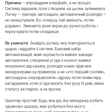
Причина
— впровадили інтерфейс, а не процес.
Систему відкрили, поля створили, на цьому зупинилися.
Логіку — тригери, автозадачі, автоматичний розподіл —
не налаштували, бо «спершу хай звикнуть, потім
додамо». Звикають вони якраз до ручної роботи, і
переучувати потім складніше.
Як уникнути
. Знайдіть рутину, яка повторюється
щодня, і віддайте її системі. Базовий набір
автоматизацій, який окупається майже завжди:
автоматичне створення угоди з кожної заявки
незалежно від каналу; розподіл нових лідів між
менеджерами за правилом, а не «хто перший схопив»;
автозадача «передзвонити» одразу після появи ліда;
нагадування, коли угода висить без руху N днів; зміна
статусу за подією, а не вручну.
Орієнтир простий: будь-яка дія, яку менеджер робить
однаково щоразу, має робитися без нього.