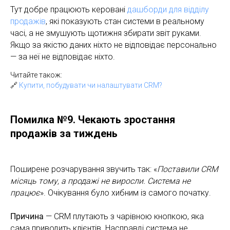
Тут добре працюють керовані
дашборди для відділу
продажів
, які показують стан системи в реальному
часі, а не змушують щотижня збирати звіт руками.
Якщо за якістю даних ніхто не відповідає персонально
— за неї не відповідає ніхто.
Читайте також:
🔗
Купити, побудувати чи налаштувати CRM?
Помилка №9. Чекають зростання
продажів за тиждень
Поширене розчарування звучить так: «
Поставили CRM
місяць тому, а продажі не виросли. Система не
працює
». Очікування було хибним із самого початку.
Причина
— CRM плутають з чарівною кнопкою, яка
сама приводить клієнтів. Насправді система не