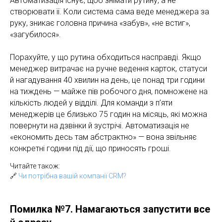
Автоматизація існує, щоб знімати рутину, а не
створювати її. Коли система сама веде менеджера за
руку, зникає головна причина «забув», «не встиг»,
«загубилося».
Порахуйте, у що рутина обходиться насправді. Якщо
менеджер витрачає на ручне ведення карток, статуси
й нагадування 40 хвилин на день, це понад три години
на тиждень — майже пів робочого дня, помножене на
кількість людей у відділі. Для команди з п’яти
менеджерів це близько 75 годин на місяць, які можна
повернути на дзвінки й зустрічі. Автоматизація не
«економить десь там абстрактно» — вона звільняє
конкретні години під дії, що приносять гроші.
Читайте також:
🔗
Чи потрібна вашій компанії CRM?
Помилка №7. Намагаються запустити все