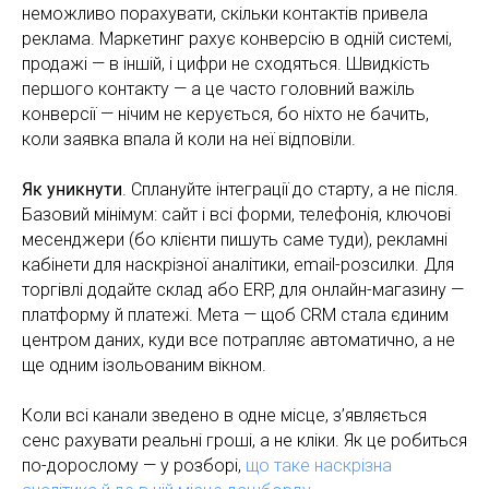
неможливо порахувати, скільки контактів привела
реклама. Маркетинг рахує конверсію в одній системі,
продажі — в іншій, і цифри не сходяться. Швидкість
першого контакту — а це часто головний важіль
конверсії — нічим не керується, бо ніхто не бачить,
коли заявка впала й коли на неї відповіли.
Як уникнути
. Сплануйте інтеграції до старту, а не після.
Базовий мінімум: сайт і всі форми, телефонія, ключові
месенджери (бо клієнти пишуть саме туди), рекламні
кабінети для наскрізної аналітики, email-розсилки. Для
торгівлі додайте склад або ERP, для онлайн-магазину —
платформу й платежі. Мета — щоб CRM стала єдиним
центром даних, куди все потрапляє автоматично, а не
ще одним ізольованим вікном.
Коли всі канали зведено в одне місце, з’являється
сенс рахувати реальні гроші, а не кліки. Як це робиться
по-дорослому — у розборі,
що таке наскрізна