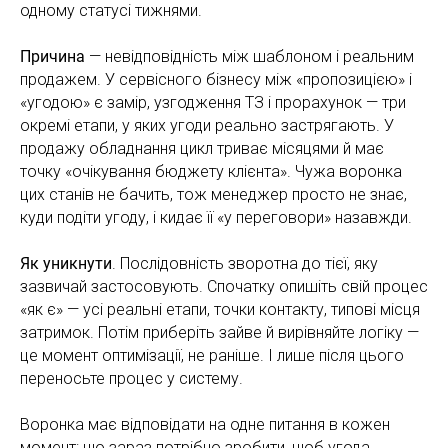
одному статусі тижнями.
Причина
— невідповідність між шаблоном і реальним
продажем. У сервісного бізнесу між «пропозицією» і
«угодою» є замір, узгодження ТЗ і прорахунок — три
окремі етапи, у яких угоди реально застрягають. У
продажу обладнання цикл триває місяцями й має
точку «очікування бюджету клієнта». Чужа воронка
цих станів не бачить, тож менеджер просто не знає,
куди подіти угоду, і кидає її «у переговори» назавжди.
Як уникнути
. Послідовність зворотна до тієї, яку
зазвичай застосовують. Спочатку опишіть свій процес
«як є» — усі реальні етапи, точки контакту, типові місця
затримок. Потім приберіть зайве й вирівняйте логіку —
це момент оптимізації, не раніше. І лише після цього
переносьте процес у систему.
Воронка має відповідати на одне питання в кожен
момент: що зараз потрібно зробити, щоб угода