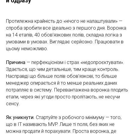
й одразу
Протилежна крайність до «нічого не налаштували» —
спроба зробити все ідеально з першого дня. Воронка
на 14 етапів, 40 обов’язкових полів, складна логіка з
умовами в умовах. Виглядає серйозно. Працювати в
цьому неможливо.
Причина
— перфекціонізм і страх «недопроєктувати».
Здається, що чим детальніше, тим краще контроль.
Насправді що більше полів обов’язкові, то більше
менеджер опирається й то менше реальних даних
потрапляє в систему. Перевантажена воронка плодить
етапи, через які угоди просто пролітають, не несучи
сенсу.
Як уникнути
. Стартуйте з робочого мінімуму — того,
що в ІТ називають MVP. Лише ті поля, без яких не
можна продати й порахувати. Проста воронка, де