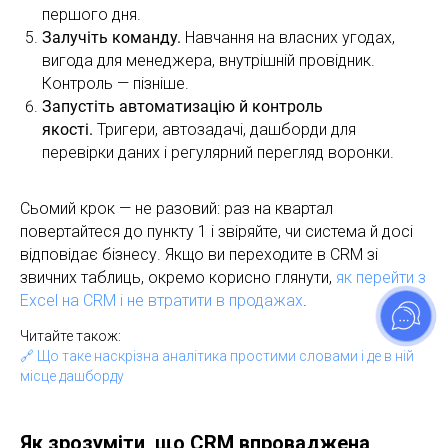
першого дня.
Залучіть команду.
Навчання на власних угодах,
вигода для менеджера, внутрішній провідник.
Контроль — пізніше.
Запустіть автоматизацію й контроль
якості.
Тригери, автозадачі, дашборди для
перевірки даних і регулярний перегляд воронки.
Сьомий крок — не разовий: раз на квартал
повертайтеся до пункту 1 і звіряйте, чи система й досі
відповідає бізнесу. Якщо ви переходите в CRM зі
звичних таблиць, окремо корисно глянути,
як перейти з
Excel на CRM і не втратити в продажах
.
Читайте також:
🔗
Що таке наскрізна аналітика простими словами і де в ній
місце дашборду
Як зрозуміти, що CRM впроваджена