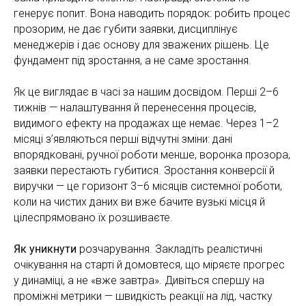
генерує попит. Вона наводить порядок: робить процес
прозорим, не дає губити заявки, дисциплінує
менеджерів і дає основу для зважених рішень. Це
фундамент під зростання, а не саме зростання.
Як це виглядає в часі за нашим досвідом. Перші 2–6
тижнів — налаштування й перенесення процесів,
видимого ефекту на продажах ще немає. Через 1–2
місяці з’являються перші відчутні зміни: дані
впорядковані, ручної роботи менше, воронка прозора,
заявки перестають губитися. Зростання конверсії й
виручки — це горизонт 3–6 місяців системної роботи,
коли на чистих даних ви вже бачите вузькі місця й
цілеспрямовано їх розшиваєте.
Як уникнути
розчарування. Закладіть реалістичні
очікування на старті й домовтеся, що міряєте прогрес
у динаміці, а не «вже завтра». Дивіться спершу на
проміжні метрики — швидкість реакції на лід, частку