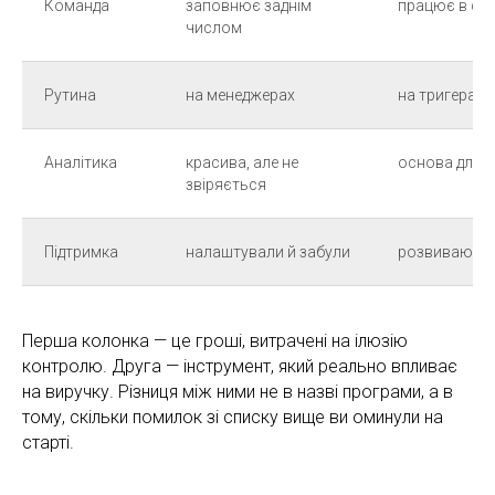
Команда
заповнює заднім
працює в си
числом
Рутина
на менеджерах
на тригерах 
Аналітика
красива, але не
основа для р
звіряється
Підтримка
налаштували й забули
розвивають 
Перша колонка — це гроші, витрачені на ілюзію
контролю. Друга — інструмент, який реально впливає
на виручку. Різниця між ними не в назві програми, а в
тому, скільки помилок зі списку вище ви оминули на
старті.