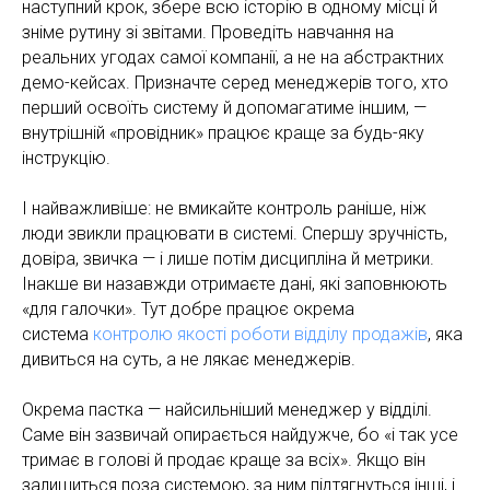
наступний крок, збере всю історію в одному місці й
зніме рутину зі звітами. Проведіть навчання на
реальних угодах самої компанії, а не на абстрактних
демо-кейсах. Призначте серед менеджерів того, хто
перший освоїть систему й допомагатиме іншим, —
внутрішній «провідник» працює краще за будь-яку
інструкцію.
І найважливіше: не вмикайте контроль раніше, ніж
люди звикли працювати в системі. Спершу зручність,
довіра, звичка — і лише потім дисципліна й метрики.
Інакше ви назавжди отримаєте дані, які заповнюють
«для галочки». Тут добре працює окрема
система
контролю якості роботи відділу продажів
, яка
дивиться на суть, а не лякає менеджерів.
Окрема пастка — найсильніший менеджер у відділі.
Саме він зазвичай опирається найдужче, бо «і так усе
тримає в голові й продає краще за всіх». Якщо він
залишиться поза системою, за ним підтягнуться інші, і