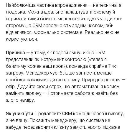
Найболючіша частина впровадження — не технічна, а
людська. Можна ідеально налаштувати систему й
отримати тихий бойкот: менеджери ведуть угоди «по-
старому», а CRM заповнюють заднім числом, аби
відчепилися. Формально система є. Реально нею не
користуються.
Причина
— у тому, як подали зміну. Якщо CRM
представили як інструмент контролю («тепер я
бачитиму кожен ваш крок»), команда сприйме її як
загрозу. Менеджер чує: більше звітності, менше
свободи, начальник дихає в спину. Природна реакція —
опір. Додайте сюди страх, що автоматизація колись
замінить людину, — і отримаєте саботаж навіть без
злого наміру.
Як уникнути
. Продавайте CRM команді через її вигоду,
а не вашу. Покажіть менеджеру, що система не
забуде передзвонити клієнту замість нього, підкаже