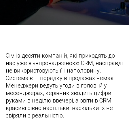
Топ-10 помилок при впровадженні CRM і як їх уникнути на
практиці
Сім із десяти компаній, які приходять до
нас уже з «впровадженою» CRM, насправді
не використовують її і наполовину.
Система є — порядку в продажах немає.
Менеджери ведуть угоди в голові й у
месенджерах, керівник зводить цифри
руками в неділю ввечері, а звіти в CRM
красиві рівно настільки, наскільки їх не
звіряли з реальністю.