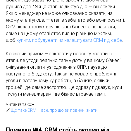
рушила далі? Якщо етап не диктує дію — він зайвий.
Якщо менеджер не може однозначно сказати, на
якому етапі угода, — етапів забагато або вони розмиті.
CRM підлаштовується під ваш бізнес, а не навпаки;
саме на цьому етапі стає видно різницю між тим,
щоб
купити, побудувати чи налаштувати CRM під себе
.
Корисний прийом — закласти у воронку «застійні»
етапи, де угоди реально гальмують у вашому бізнесі:
очікування оплати, узгодження з OПР, пауза до
наступного бюджету. Так ви не ховаєте проблемні
угоди в загальному «у роботі», а бачите, скільки
грошей і де саме застрягло. Це одразу підказує, куди
тиснути менеджерам і де бізнес втрачає темп.
Читайте також:
🔗
Що таке CRM — все, про що ви повинні знати
Помилка №4. CRM стоїть окремо від