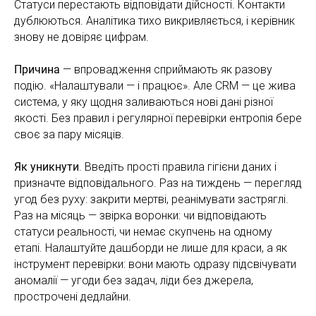
Статуси перестають відповідати дійсності. Контакти
дублюються. Аналітика тихо викривляється, і керівник
знову не довіряє цифрам.
Причина
— впровадження сприймають як разову
подію. «Налаштували — і працює». Але CRM — це жива
система, у яку щодня заливаються нові дані різної
якості. Без правил і регулярної перевірки ентропія бере
своє за пару місяців.
Як уникнути
. Введіть прості правила гігієни даних і
призначте відповідального. Раз на тиждень — перегляд
угод без руху: закрити мертві, реанімувати застряглі.
Раз на місяць — звірка воронки: чи відповідають
статуси реальності, чи немає скупчень на одному
етапі. Налаштуйте дашборди не лише для краси, а як
інструмент перевірки: вони мають одразу підсвічувати
аномалії — угоди без задач, ліди без джерела,
прострочені дедлайни.