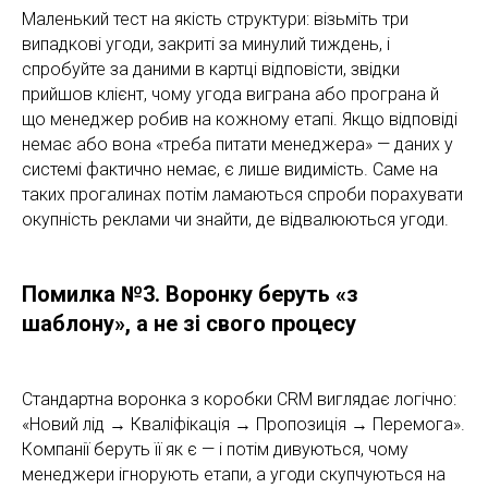
Маленький тест на якість структури: візьміть три
випадкові угоди, закриті за минулий тиждень, і
спробуйте за даними в картці відповісти, звідки
прийшов клієнт, чому угода виграна або програна й
що менеджер робив на кожному етапі. Якщо відповіді
немає або вона «треба питати менеджера» — даних у
системі фактично немає, є лише видимість. Саме на
таких прогалинах потім ламаються спроби порахувати
окупність реклами чи знайти, де відвалюються угоди.
Помилка №3. Воронку беруть «з
шаблону», а не зі свого процесу
Стандартна воронка з коробки CRM виглядає логічно:
«Новий лід → Кваліфікація → Пропозиція → Перемога».
Компанії беруть її як є — і потім дивуються, чому
менеджери ігнорують етапи, а угоди скупчуються на