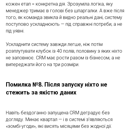
кожен етап = конкретна дія. Зрозуміла логіка, яку
менеджер тримає в голові без шпаргалки. А вже після
того, як команда звикла й видно реальні дані, систему
поступово ускладнюють — під справжні потреби, а не
під уявні.
Ускладнити систему завжди легше, ніж потім
розплутувати клубок із 40 полів, половину з яких ніхто
не заповнює. CRM має рости разом із бізнесом, а не
випереджати його на три розміри.
Помилка №8. Після запуску ніхто не
стежить за якістю даних
Навіть бездоганно запущена CRM деградує без
догляду. Минає квартал — і в системі з’являються
«зомбі-угоди», які висять місяцями без жодної дії.