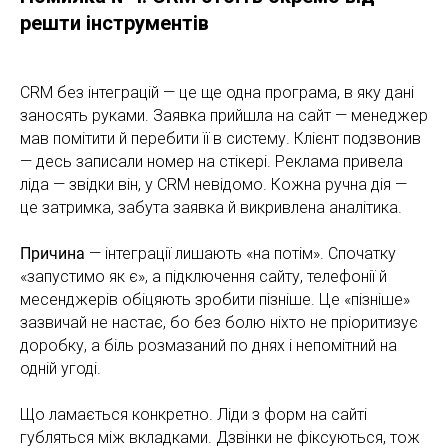
решти інструментів
CRM без інтеграцій — це ще одна програма, в яку дані
заносять руками. Заявка прийшла на сайт — менеджер
мав помітити й перебити її в систему. Клієнт подзвонив
— десь записали номер на стікері. Реклама привела
ліда — звідки він, у CRM невідомо. Кожна ручна дія —
це затримка, забута заявка й викривлена аналітика.
Причина
— інтеграції лишають «на потім». Спочатку
«запустимо як є», а підключення сайту, телефонії й
месенджерів обіцяють зробити пізніше. Це «пізніше»
зазвичай не настає, бо без болю ніхто не пріоритизує
доробку, а біль розмазаний по днях і непомітний на
одній угоді.
Що ламається конкретно. Ліди з форм на сайті
губляться між вкладками. Дзвінки не фіксуються, тож