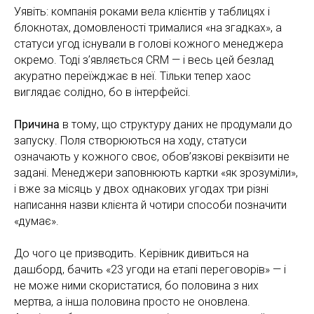
Уявіть: компанія роками вела клієнтів у таблицях і
блокнотах, домовленості трималися «на згадках», а
статуси угод існували в голові кожного менеджера
окремо. Тоді з’являється CRM — і весь цей безлад
акуратно переїжджає в неї. Тільки тепер хаос
виглядає солідно, бо в інтерфейсі.
Причина
в тому, що структуру даних не продумали до
запуску. Поля створюються на ходу, статуси
означають у кожного своє, обов’язкові реквізити не
задані. Менеджери заповнюють картки «як зрозуміли»,
і вже за місяць у двох однакових угодах три різні
написання назви клієнта й чотири способи позначити
«думає».
До чого це призводить. Керівник дивиться на
дашборд, бачить «23 угоди на етапі переговорів» — і
не може ними скористатися, бо половина з них
мертва, а інша половина просто не оновлена.