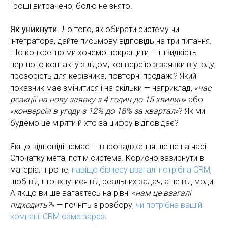
Гроші витрачено, болю не знято.
Як уникнути
. До того, як обирати систему чи
інтегратора, дайте письмову відповідь на три питання.
Що конкретно ми хочемо покращити — швидкість
першого контакту з лідом, конверсію з заявки в угоду,
прозорість для керівника, повторні продажі? Який
показник має змінитися і на скільки — наприклад, «
час
реакції на нову заявку з 4 годин до 15 хвилин
» або
«
конверсія в угоду з 12% до 18% за квартал
»? Як ми
будемо це міряти й хто за цифру відповідає?
Якщо відповіді немає — впровадження ще не на часі.
Спочатку мета, потім система. Корисно зазирнути в
матеріал про те,
навіщо бізнесу взагалі потрібна CRM
,
щоб відштовхнутися від реальних задач, а не від моди.
А якщо ви ще вагаєтесь на рівні «
нам це взагалі
підходить?
» — почніть з розбору,
чи потрібна вашій
компанії CRM саме зараз
.