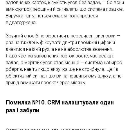
заповнених карток, кількість угод без задач, — бо вони
змінюються першими й сигналять, що система працює.
Виручка підтягнеться слідом, коли процеси
відлагоджено.
Зручний спосіб не зірватися в передчасні висновки —
раз на тиждень фіксувати дві-три проміжні цифри й
дивитися на їхній рух, а не на абсолютне значення.
Якщо частка заповнених карток росте, час реакції
падає, а мертвих угод стає менше — система набирає
обертів, навіть якщо виручка ще не стрибнула. Це і є
об’єктивний сигнал, що ви на правильному шляху, а не
привід вимикати проєкт через місяць.
Помилка №10. CRM налаштували один
раз і забули