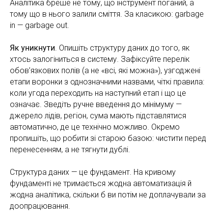
Аналітика бреше не тому, що інструмент поганий, а
тому що в нього залили сміття. За класикою: garbage
in — garbage out.
Як уникнути
. Опишіть структуру даних до того, як
хтось залогіниться в систему. Зафіксуйте перелік
обов’язкових полів (а не «всі, які можна»), узгоджені
етапи воронки з однозначними назвами, чіткі правила:
коли угода переходить на наступний етап і що це
означає. Зведіть ручне введення до мінімуму —
джерело лідів, регіон, сума мають підставлятися
автоматично, де це технічно можливо. Окремо
пропишіть, що робити зі старою базою: чистити перед
перенесенням, а не тягнути дублі.
Структура даних — це фундамент. На кривому
фундаменті не тримається жодна автоматизація й
жодна аналітика, скільки б ви потім не доплачували за
доопрацювання.