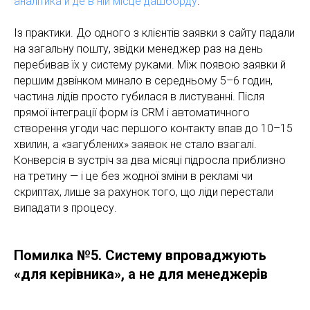
аналітика й де в ній місце дашборду
.
Із практики. До одного з клієнтів заявки з сайту падали
на загальну пошту, звідки менеджер раз на день
перебивав їх у систему руками. Між появою заявки й
першим дзвінком минало в середньому 5–6 годин,
частина лідів просто губилася в листуванні. Після
прямої інтеграції форм із CRM і автоматичного
створення угоди час першого контакту впав до 10–15
хвилин, а «загублених» заявок не стало взагалі.
Конверсія в зустріч за два місяці підросла приблизно
на третину — і це без жодної зміни в рекламі чи
скриптах, лише за рахунок того, що ліди перестали
випадати з процесу.
Помилка №5. Систему впроваджують
«для керівника», а не для менеджерів