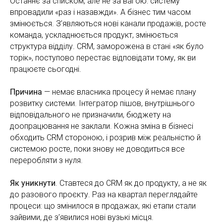
Останнє за списком, але не за вагою: систему
впровадили «раз і назавжди». А бізнес тим часом
змінюється. З’являються нові канали продажів, росте
команда, ускладнюється продукт, змінюється
структура відділу. CRM, заморожена в стані «як було
торік», поступово перестає відповідати тому, як ви
працюєте сьогодні.
Причина
— немає власника процесу й немає плану
розвитку системи. Інтегратор пішов, внутрішнього
відповідального не призначили, бюджету на
доопрацювання не заклали. Кожна зміна в бізнесі
обходить CRM стороною, і розрив між реальністю й
системою росте, поки знову не доводиться все
переробляти з нуля.
Як уникнути
. Ставтеся до CRM як до продукту, а не як
до разового проєкту. Раз на квартал переглядайте
процеси: що змінилося в продажах, які етапи стали
зайвими, де з’явилися нові вузькі місця.