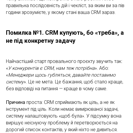
правильна послідовність дій і чекліст, за яким ви за пів
години зрозумієте, у якому стані ваша CRM зараз.
Помилка №1. CRM купують, бо «треба», а
не під конкретну задачу
Найчастіший старт провального проєкту звучить так:
«
У конкурентів є CRM, нам теж потрібна
». Або:
«
Менеджери щось губляться, давайте поставимо
систему
». Це не мета. Це бажання, щоб стало краще,
без відповіді на питання — краще в чому саме.
Причина
проста: CRM сприймають як ціль, а не як
інструмент під ціль. Коли немає вимірюваної задачі,
систему налаштовують «щоб була». У підсумку вона
вирішує неіснуючу проблему й перетворюється на
дорогий список контактів, у який ніхто не дивиться.