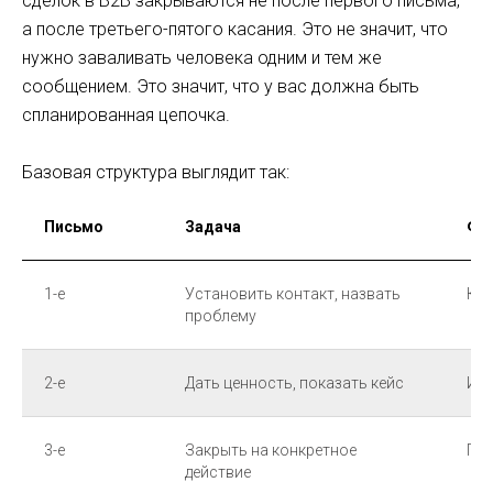
сделок в B2B закрываются не после первого письма,
а после третьего-пятого касания. Это не значит, что
нужно заваливать человека одним и тем же
сообщением. Это значит, что у вас должна быть
спланированная цепочка.
Базовая структура выглядит так:
Письмо
Задача
Фо
1-е
Установить контакт, назвать
Кор
проблему
2-е
Дать ценность, показать кейс
Ист
3-е
Закрыть на конкретное
Пря
действие