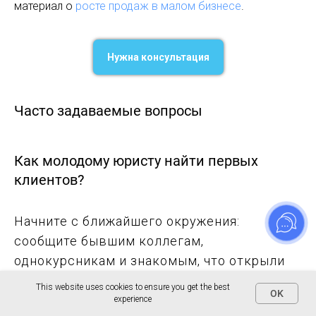
материал о
росте продаж в малом бизнесе
.
Нужна консультация
Часто задаваемые вопросы
Как молодому юристу найти первых
клиентов?
Начните с ближайшего окружения:
сообщите бывшим коллегам,
однокурсникам и знакомым, что открыли
практику. Первый клиент чаще всего
This website uses cookies to ensure you get the best
OK
приходит именно оттуда. Параллельно
experience