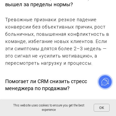
вышел за пределы нормы?
Тревожные признаки: резкое падение
конверсии без объективных причин, рост
больничных, повышенная конфликтность в
команде, избегание новых клиентов. Если
эти симптомы длятся более 2–3 недель —
это сигнал не «усилить мотивацию», а
пересмотреть нагрузку и процессы.
Помогает ли CRM снизить стресс
менеджера по продажам?
Да, и существенно. CRM убирает рутину:
This website uses cookies to ensure you get the best
OK
experience
менеджер не держит в голове статус