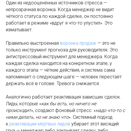
Один из недооценённых источников стресса —
непрозрачная воронка. Когда менеджер не видит
чёткого статуса по каждой сделке, он постоянно
работает в режиме «вдруг я что-то упустил». Это
изматывает.
Правильно выстроенная
воронка продаж
— это не
только инструмент прогноза для руководителя. Это
антистрессовый инструмент для менеджера. Когда
каждая сделка находится на конкретном этапе, у
каждого этапа — чёткие действия, и система сама
напоминает о следующем шаге — человек перестаёт
держать всё в голове. Тревога снижается.
Аналогично работает реактивация зависших сделок.
Лиды, которые «
как бы есть, но ничего не
происходит
», создают фоновый стресс: «
надо что-то с
ними делать, но не знаю что
». Системный подход
к
реактивации мёртвых лидов
убирает этот висящий
груз — менеджер либо закрывает сделку, либо