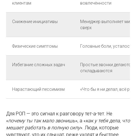
клиентам
вовлечённости
Снижение инициативы
Менеджер выполняет миним
сверх
Физические симптомы
Головные боли, усталость 
Избегание сложных задач
Простые звонки делаются,
откладываются
Нарастающий пессимизм
«Что бы я ни делал, всё ра
Для РОП — это сигнал к разговору тет-а-тет. Не
«
почему ты так мало звонишь
», а «
как у тебя дела, что
мешает работать в полную силу
». Люди, которые
чувствуют, что их слышат, реже уходят и быстрее