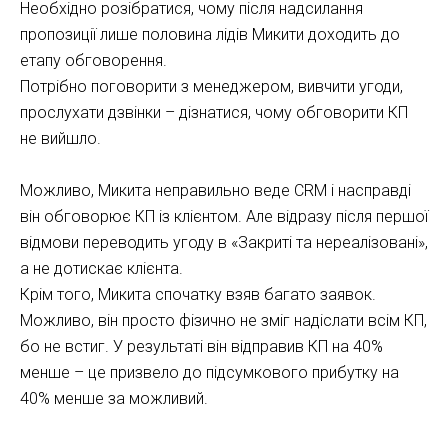
Необхідно розібратися, чому після надсилання
пропозиції лише половина лідів Микити доходить до
етапу обговорення.
Потрібно поговорити з менеджером, вивчити угоди,
прослухати дзвінки – дізнатися, чому обговорити КП
не вийшло.
Можливо, Микита неправильно веде CRM і насправді
він обговорює КП із клієнтом. Але відразу після першої
відмови переводить угоду в «Закриті та нереалізовані»,
а не дотискає клієнта.
Крім того, Микита спочатку взяв багато заявок.
Можливо, він просто фізично не зміг надіслати всім КП,
бо не встиг. У результаті він відправив КП на 40%
менше – це призвело до підсумкового прибутку на
40% менше за можливий.