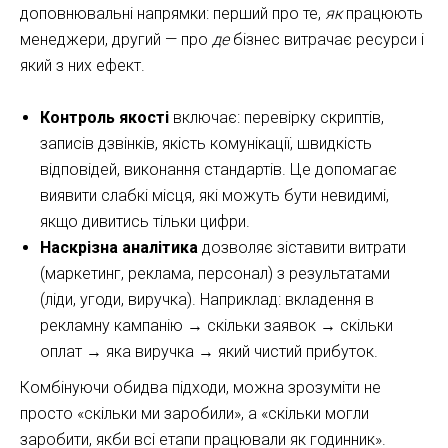
доповнювальні напрямки: перший про те,
як
працюють
менеджери, другий — про
де
бізнес витрачає ресурси і
який з них ефект.
Контроль якості
включає: перевірку скриптів,
записів дзвінків, якість комунікації, швидкість
відповідей, виконання стандартів. Це допомагає
виявити слабкі місця, які можуть бути невидимі,
якщо дивитись тільки цифри.
Наскрізна аналітика
дозволяє зіставити витрати
(маркетинг, реклама, персонал) з результатами
(ліди, угоди, виручка). Наприклад: вкладення в
рекламну кампанію → скільки заявок → скільки
оплат → яка виручка → який чистий прибуток.
Комбінуючи обидва підходи, можна зрозуміти не
просто «скільки ми заробили», а «скільки могли
заробити, якби всі етапи працювали як годинник».