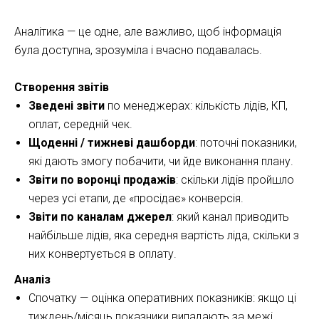
Аналітика — це одне, але важливо, щоб інформація
була доступна, зрозуміла і вчасно подавалась.
Створення звітів
Зведені звіти
по менеджерах: кількість лідів, КП,
оплат, середній чек.
Щоденні / тижневі дашборди
: поточні показники,
які дають змогу побачити, чи йде виконання плану.
Звіти по воронці продажів
: скільки лідів пройшло
через усі етапи, де «просідає» конверсія.
Звіти по каналам джерел
: який канал приводить
найбільше лідів, яка середня вартість ліда, скільки з
них конвертується в оплату.
Аналіз
Спочатку — оцінка оперативних показників: якщо ці
тиждень/місяць показники випадають за межі