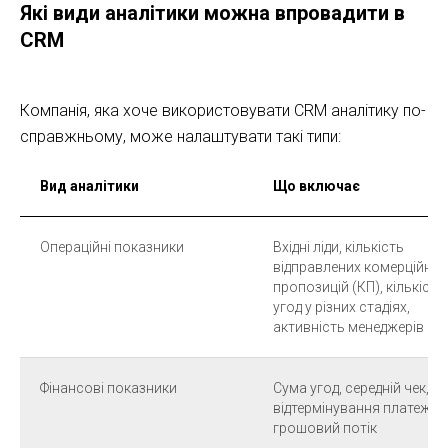
Які види аналітики можна впровадити в
CRM
Компанія, яка хоче використовувати CRM аналітику по-
справжньому, може налаштувати такі типи:
Вид аналітики
Що включає
Операційні показники
Вхідні ліди, кількість
відправлених комерційних
пропозицій (КП), кількість
угод у різних стадіях,
активність менеджерів
Фінансові показники
Сума угод, середній чек,
відтермінування платежів,
грошовий потік