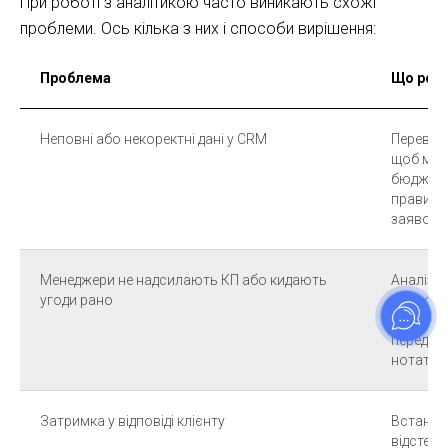
При роботі з аналітикою часто виникають схожі
проблеми. Ось кілька з них і способи вирішення:
Проблема
Що роб
Неповні або некоректні дані у CRM
Перевіри
щоб мен
бюджетні
правила
заявок
Менеджери не надсилають КП або кидають
Аналізув
угоди рано
проводи
контроль
перед ві
нотатки
Затримка у відповіді клієнту
Встанови
відстежу