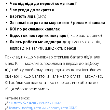
Час від ліда до першої комунікації
Час угоди до закриття
Вартість ліда
(CPA)
Загальні витрати на маркетинг / рекламні канали
ROI по рекламних каналах
Відсоток повторних покупців
(якщо застосовно)
Якість роботи менеджера
: дотримання скриптів,
відповіді на запити, швидкість реакції
Приклади: якщо менеджер отримав багато лідів, але
мало КП — можливо, проблема в підході до відбору
лідів або у слабкому попередньому комунікаційному
сценарії. Якщо багато КП, але мало оплат — можливо,
КП робляться недостатньо переконливо або не до
кінця обговорено умови.
Читайте також:
🔗
Чи потрібна вашій компанії CRM?
🔗
Купити, побудувати чи налаштувати CRM?