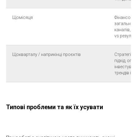
Щомісяця
Фінансові р
загальна е
каналів, в
vs результ
Щокварталу / наприкінці проєктів
Стратегічні
підхід, оп
інвестувати
трендів і с
Типові проблеми та як їх усувати