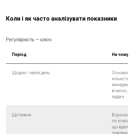
Коли і як часто аналізувати показники
Регулярність — ключ.
Період
На чому з
Щодня / через день
Основні оп
кількість н
менеджерів
вчасно, чи
задачі
Щотижня
Воронка пр
по етапах,
що вдалося
тиждень