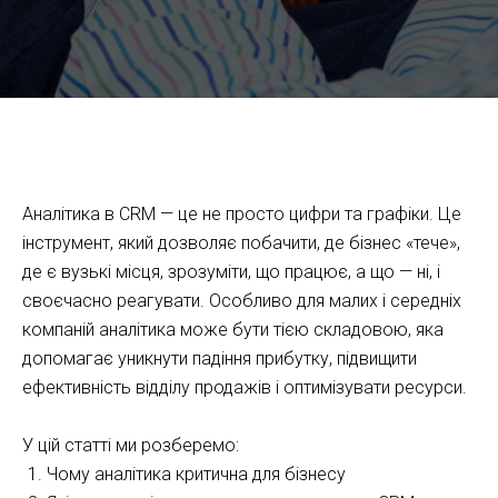
Як працювати з аналітикою Kommo CRM (раніше
amoCRM): практичний гід для відділу продажів
Аналітика в CRM — це не просто цифри та графіки. Це
інструмент, який дозволяє побачити, де бізнес «тече»,
де є вузькі місця, зрозуміти, що працює, а що — ні, і
своєчасно реагувати. Особливо для малих і середніх
компаній аналітика може бути тією складовою, яка
допомагає уникнути падіння прибутку, підвищити
ефективність відділу продажів і оптимізувати ресурси.
У цій статті ми розберемо:
Чому аналітика критична для бізнесу