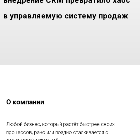
внедрение CRM превратило хаос
в управляемую систему продаж
Кейс студии перманентного макияжа Go Get Microblading.
Внедрение CRM, автоматизация коммуникаций,
документооборота – Brutal Marketing
О компании
Любой бизнес, который растёт быстрее своих
процессов, рано или поздно сталкивается с