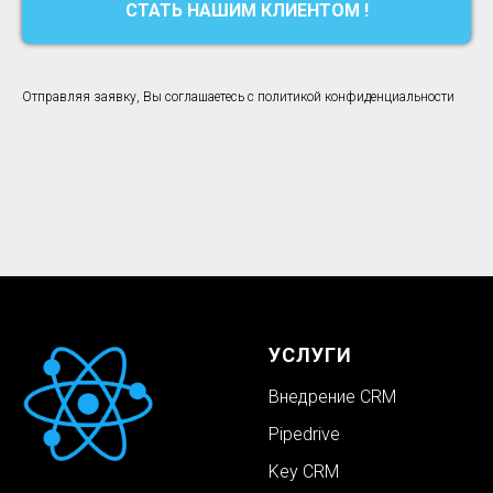
СТАТЬ НАШИМ КЛИЕНТОМ !
Отправляя заявку, Вы соглашаетесь с политикой конфиденциальности
CRM для сферы услуг↗
⠀
CRM для юридической компании↗
CRM для бизнеса↗
CRM для сферы услуг↗
CRM для салона
красоты↗
CRM для рекламного агентства↗
CRM для
маркетингового агентства
↗
CRM для отдела продаж↗
⠀
CRM
для малого бизнеса↗
CRM для фитнес-центра↗
CRM для
рекрутинга↗
⠀⠀⠀
CRM для туризма↗
CRM для медицинского заведения↗
⠀
CRM
для автосервиса↗
CRM для колл-центра↗
CRM для интернет-
магазина↗
CRM для типографии
↗
CRM для студии
копирайтинга
↗
CRM для производства↗
УСЛУГИ
Внедрение CRM
Pipedrive
Key CRM