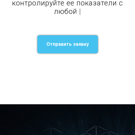
контролируйте ее показател
|
Отправить заявку
CRM для сферы услуг↗
⠀
CRM для юридической компании↗
CRM для бизнеса↗
CRM для сферы услуг↗
CRM для салона
красоты↗
CRM для рекламного агентства↗
CRM для
маркетингового агентства
↗
CRM для отдела продаж↗
⠀
CRM
для малого бизнеса↗
CRM для фитнес-центра↗
CRM для
рекрутинга↗
⠀⠀⠀
CRM для туризма↗
CRM для медицинского заведения↗
⠀
CRM
для автосервиса↗
CRM для колл-центра↗
CRM для интернет-
магазина↗
CRM для типографии
↗
CRM для студии
копирайтинга
↗
CRM для производства↗