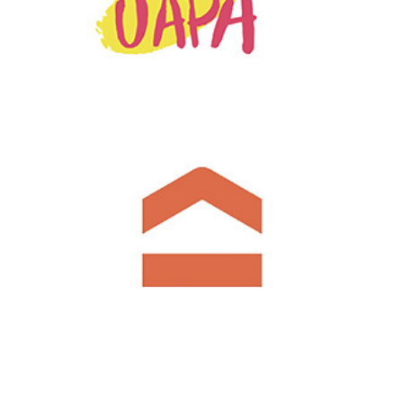
CRM cистема автоматизации продаж для учебного центра,
позволяющая оптимизировать процессы, вести учёт
клиентов и хранить всю историю взаимодействия с ними в
специальной карточке контакта. Сотрудники вашего отдела
продаж смогут записать и прослушать телефонный
разговор, получать сообщения из разных источников,
сформировать клиенту счёт в несколько кликов или