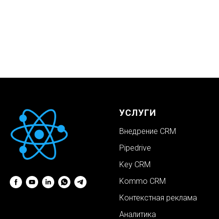
поставить напоминание о важной встрече. Программа
синхронизируется со всеми известными источниками
коммуникации и лидогенерации (сайты, почта, соцсети,
мессенджеры). Данные по лидам автоматически передаются
и сохраняются. CRM для учебного центра имеет
неограниченное количество пользователей и обладает
только облачной версией продукта (нельзя программно
дорабатывать код, но можно писать сторонние
приложения).
УСЛУГИ
Внедрение CRM
Pipedrive
Key CRM
Kommo CRM
Контекстная реклама
Аналитика
Контроль качества