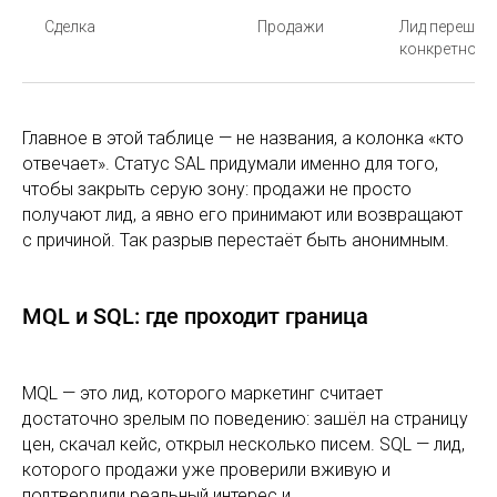
Сделка
Продажи
Лид перешёл 
конкретной 
Главное в этой таблице — не названия, а колонка «кто
отвечает». Статус SAL придумали именно для того,
чтобы закрыть серую зону: продажи не просто
получают лид, а явно его принимают или возвращают
с причиной. Так разрыв перестаёт быть анонимным.
MQL и SQL: где проходит граница
MQL — это лид, которого маркетинг считает
достаточно зрелым по поведению: зашёл на страницу
цен, скачал кейс, открыл несколько писем. SQL — лид,
которого продажи уже проверили вживую и
подтвердили реальный интерес и