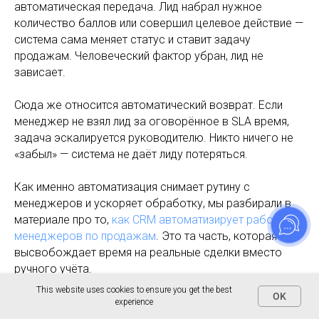
автоматическая передача. Лид набрал нужное
количество баллов или совершил целевое действие —
система сама меняет статус и ставит задачу
продажам. Человеческий фактор убран, лид не
зависает.
Сюда же относится автоматический возврат. Если
менеджер не взял лид за оговорённое в SLA время,
задача эскалируется руководителю. Никто ничего не
«забыл» — система не даёт лиду потеряться.
Как именно автоматизация снимает рутину с
менеджеров и ускоряет обработку, мы разбирали в
материале про то,
как CRM автоматизирует работу
менеджеров по продажам
. Это та часть, которая
высвобождает время на реальные сделки вместо
ручного учёта.
This website uses cookies to ensure you get the best
OK
experience
Скоринг: отдайте квалификацию системе