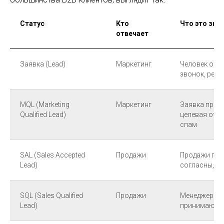
Статус
Кто
Что это зна
отвечает
Заявка (Lead)
Маркетинг
Человек оста
звонок, рекл
MQL (Marketing
Маркетинг
Заявка прош
Qualified Lead)
целевая отра
спам
SAL (Sales Accepted
Продажи
Продажи прин
Lead)
согласны, чт
SQL (Sales Qualified
Продажи
Менеджер под
Lead)
принимающее