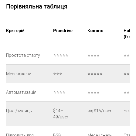
Порівняльна таблиця
Критерій
Pipedrive
Kommo
HubSp
(free)
Простота старту
⭐⭐⭐⭐⭐
⭐⭐⭐⭐
⭐⭐⭐⭐
Месенджери
⭐⭐⭐
⭐⭐⭐⭐⭐
⭐⭐
Автоматизація
⭐⭐⭐⭐
⭐⭐⭐⭐
⭐⭐ (fr
Ціна / місяць
$14–
від $15/user
Безк
49/user
Підходить для
B2B
Месенджер-
Старт