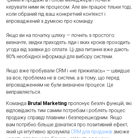
керувати ними як процесом. Але він працює тільки тоді,
коли обраний під ваш конкретний контекст і
впроваджений з думкою про команду.
Якщо ви на початку шляху — почніть з простого:
визначте, звідки приходять ліди і яких кроків проходить
угода від заявки до оплати. Ці два питання вже дають
80% необхідної інформації для вибору системи.
Якщо вже пробували CRM і «не прижилась» — швидше
за все, проблема не в системі, а в тому, що перед
впровадженням не були визначені процеси. Це
виправляється.
Команда
Brutal Marketing
пропонує безліч функцій, які
відповідають тим самим потребам і роблять процес
продажу справді плавним і безперешкодним. Якщо
вам потрібно більше дізнатися про позитивний ефект,
який ця інтуїтивно зрозуміла
CRM для продажів
зможе