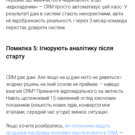
«відкладеним» — CRM просто автоматизує цей хаос. У
результаті дані в системі стають некоректними, звіти
не відображають реальності, і через 3 місяці команда
перестає довіряти системі.
Помилка 5: Ігнорують аналітику після
старту
CRM дає дані. Але якщо на ці дані ніхто не дивиться і
жодних рішень на їхній основі не приймає — навіщо
взагалі CRM? Призначте відповідального за звітність.
Навіть щотижневий 15-хвилинний огляд ключових
показників (кількість нових лідів, конверсія між
етапами, середній час угоди) змінює ситуацію.
Якщо хочете розібратись,
які показники відділу
продажів насправді важливо відстежувати в CRM
, —