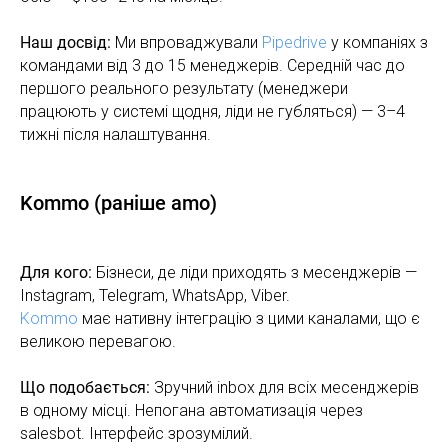
Наш досвід:
Ми впроваджували
Pipedrive
у компаніях з
командами від 3 до 15 менеджерів. Середній час до
першого реального результату (менеджери
працюють у системі щодня, ліди не губляться) — 3–4
тижні після налаштування.
Kommo (раніше amo)
Для кого:
Бізнеси, де ліди приходять з месенджерів —
Instagram, Telegram, WhatsApp, Viber.
Kommo
має нативну інтеграцію з цими каналами, що є
великою перевагою.
Що подобається:
Зручний inbox для всіх месенджерів
в одному місці. Непогана автоматизація через
salesbot. Інтерфейс зрозумілий.