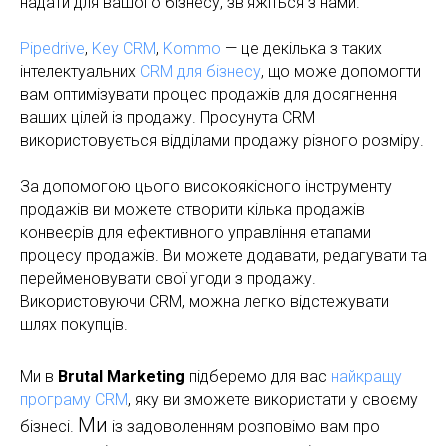
надати для вашого бізнесу, зв'яжіться з нами.
Pipedrive
,
Key CRM
,
Kommo
— це декілька з таких
інтелектуальних
CRM для бізнесу
, що може допомогти
вам оптимізувати процес продажів для досягнення
ваших цілей із продажу. Просунута CRM
використовується відділами продажу різного розміру.
За допомогою цього високоякісного інструменту
продажів ви можете створити кілька продажів
конвеєрів для ефективного управління етапами
процесу продажів. Ви можете додавати, редагувати та
перейменовувати свої угоди з продажу.
Використовуючи CRM, можна легко відстежувати
шлях покупців.
Ми в
Brutal Marketing
підберемо для вас
найкращу
програму CRM
, яку ви зможете використати у своєму
Ми
бізнесі.
із задоволенням розповімо вам про