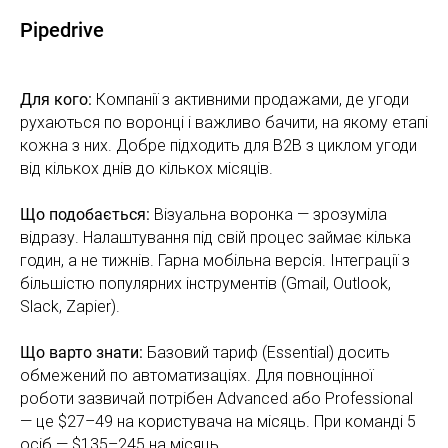
Pipedrive
Для кого:
Компанії з активними продажами, де угоди
рухаються по воронці і важливо бачити, на якому етапі
кожна з них. Добре підходить для B2B з циклом угоди
від кількох днів до кількох місяців.
Що подобається:
Візуальна воронка — зрозуміла
відразу. Налаштування під свій процес займає кілька
годин, а не тижнів. Гарна мобільна версія. Інтеграції з
більшістю популярних інструментів (Gmail, Outlook,
Slack, Zapier).
Що варто знати:
Базовий тариф (Essential) досить
обмежений по автоматизаціях. Для повноцінної
роботи зазвичай потрібен Advanced або Professional
— це $27–49 на користувача на місяць. При команді 5
осіб — $135–245 на місяць.