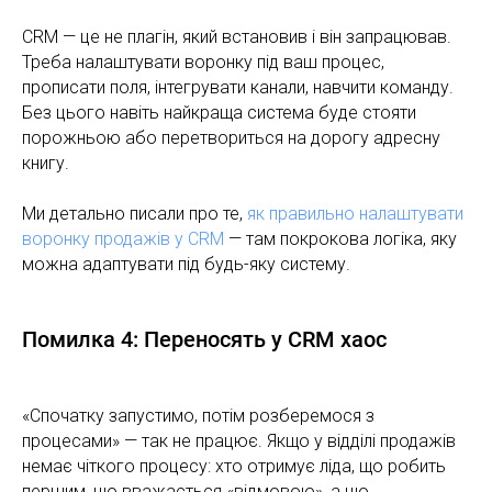
CRM — це не плагін, який встановив і він запрацював.
Треба налаштувати воронку під ваш процес,
прописати поля, інтегрувати канали, навчити команду.
Без цього навіть найкраща система буде стояти
порожньою або перетвориться на дорогу адресну
книгу.
Ми детально писали про те,
як правильно налаштувати
воронку продажів у CRM
— там покрокова логіка, яку
можна адаптувати під будь-яку систему.
Помилка 4: Переносять у CRM хаос
«Спочатку запустимо, потім розберемося з
процесами» — так не працює. Якщо у відділі продажів
немає чіткого процесу: хто отримує ліда, що робить
першим, що вважається «відмовою», а що