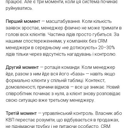
працює. Але є три моменти, коли ця система починає
руйнуватись.
Перший момент
— масштабування. Коли кількість
заявок зростає, менеджер фізично не може тримати в
голові всіх клієнтів. Частина лідів просто губиться. За
нашими спостереженнями, у компаніях без CRM
менеджери в середньому «не дотискують» 20–30%
лідів тільки через відсутність нагадувань і контролю.
Другий момент
— ротація команди. Коли менеджер
йде, разом з ним йде вся його «база» — навіть якщо
формально клієнти у спільній таблиці. Контекст,
домовленості, причини відмов — все це зникає. Новий
співробітник починає з нуля, а клієнт знову розповідає
свою ситуацію вже третьому менеджеру.
Третій момент
— управлінський контроль. Власник або
КВП перестає розуміти, що відбувається в продажах,
не піднімаючи трубку і не питаючи особисто. CRM