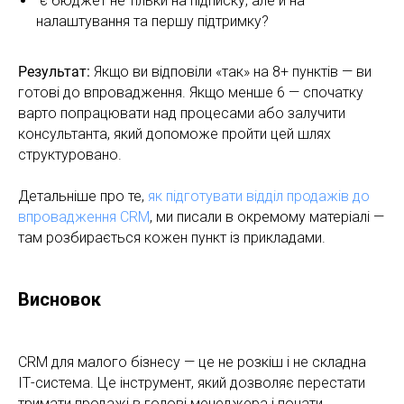
є бюджет не тільки на підписку, але й на
налаштування та першу підтримку?
Результат:
Якщо ви відповіли «так» на 8+ пунктів — ви
готові до впровадження. Якщо менше 6 — спочатку
варто попрацювати над процесами або залучити
консультанта, який допоможе пройти цей шлях
структуровано.
Детальніше про те,
як підготувати відділ продажів до
впровадження CRM
, ми писали в окремому матеріалі —
там розбирається кожен пункт із прикладами.
Висновок
CRM для малого бізнесу — це не розкіш і не складна
ІТ-система. Це інструмент, який дозволяє перестати
тримати продажі в голові менеджера і почати