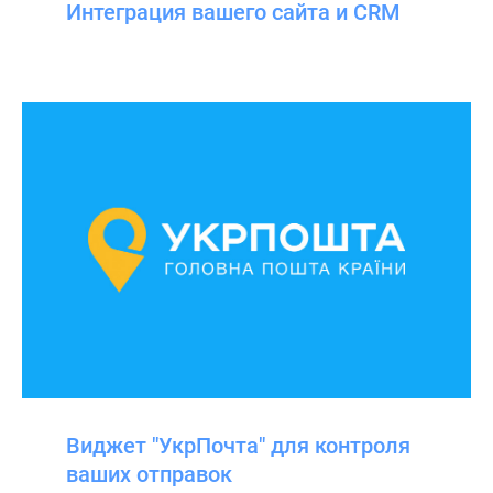
Интеграция вашего сайта и CRM
Виджет "УкрПочта" для контроля
ваших отправок