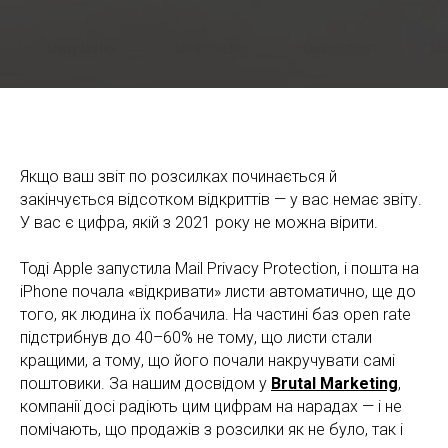
Як виміряти ефективність розсилок: KPI, яким можна
довіряти, і метрики, які брешуть
Якщо ваш звіт по розсилках починається й
закінчується відсотком відкриттів — у вас немає звіту.
У вас є цифра, якій з 2021 року не можна вірити.
Тоді Apple запустила Mail Privacy Protection, і пошта на
iPhone почала «відкривати» листи автоматично, ще до
того, як людина їх побачила. На частині баз open rate
підстрибнув до 40–60% не тому, що листи стали
кращими, а тому, що його почали накручувати самі
поштовики. За нашим досвідом у
Brutal Marketing
,
компанії досі радіють цим цифрам на нарадах — і не
помічають, що продажів з розсилки як не було, так і