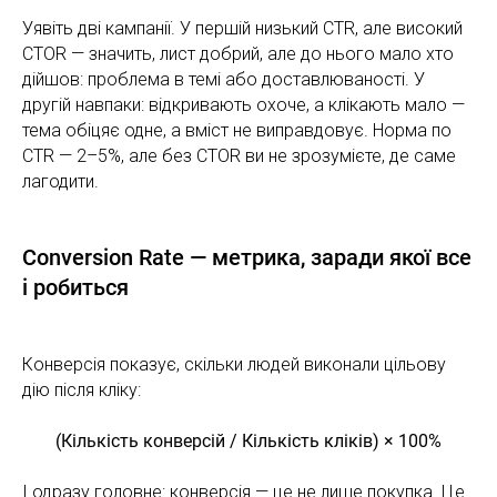
Уявіть дві кампанії. У першій низький CTR, але високий
CTOR — значить, лист добрий, але до нього мало хто
дійшов: проблема в темі або доставлюваності. У
другій навпаки: відкривають охоче, а клікають мало —
тема обіцяє одне, а вміст не виправдовує. Норма по
CTR — 2–5%, але без CTOR ви не зрозумієте, де саме
лагодити.
Conversion Rate — метрика, заради якої все
і робиться
Конверсія показує, скільки людей виконали цільову
дію після кліку:
(Кількість конверсій / Кількість кліків) × 100%
І одразу головне: конверсія — це не лише покупка. Це