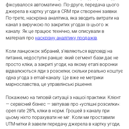
фіксувалося автоматично. По-друге, передача цього
джерела в картку угоди в CRM при створенні заявки.
По-третє, наскрізна аналітика, яка зводить витрати на
канал з виручкою по закритих угодах із цього ж
каналу. Як це працює технічно, ми описували в
матеріалі про
наскрізну аналітику продажів
.
Коли ланцюжок зібраний, з'являються відповіді на
питання, недоступні раніше: який сегмент бази дає не
просто кліки, а закриті угоди; на якому етапі воронки
відвалюються ліди з розсилки; скільки реально коштує
одна угода з email-каналу. Це вже не метрики
марнославства, це управлінські рішення.
Покажемо на типовій ситуації з нашої практики. Клієнт
— сервісний бізнес — звітував про «успішні розсилки»:
open rate 28%, кліки в нормі. Грошей з каналу при
цьому ніхто порахувати не міг. Коли ми проставили
UTM-мітки й завели передачу джерела в картку угоди,