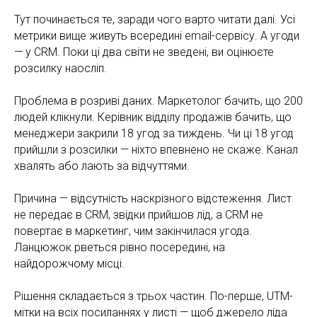
Тут починається те, заради чого варто читати далі. Усі
метрики вище живуть всередині email-сервісу. А угоди
— у CRM. Поки ці два світи не зведені, ви оцінюєте
розсилку наосліп.
Проблема в розриві даних. Маркетолог бачить, що 200
людей клікнули. Керівник відділу продажів бачить, що
менеджери закрили 18 угод за тиждень. Чи ці 18 угод
прийшли з розсилки — ніхто впевнено не скаже. Канал
хвалять або лають за відчуттями.
Причина — відсутність наскрізного відстеження. Лист
не передає в CRM, звідки прийшов лід, а CRM не
повертає в маркетинг, чим закінчилася угода.
Ланцюжок рветься рівно посередині, на
найдорожчому місці.
Рішення складається з трьох частин. По-перше, UTM-
мітки на всіх посиланнях у листі — щоб джерело ліда