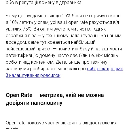
або в репутації домену відправника.
Чому це фундамент: якщо 15% бази не отримує листів,
а 10% летить у спам, усі ваші open rate рахуються від
уцілілих 75%. Ви оптимізуєте теми листів, тоді як
справжня діра — у технічному налаштуванні. За нашим
досвідом, саме тут ховається найбільший і
найдешевший приріст — почистити базу й налаштувати
автентифікацію домену часто дає більше, ніж місяць
роботи над контентом. Детальніше про технічну
частину ми розбирали в матеріалі про
вибір платформи
й налаштування розсилок
.
Open Rate — метрика, якій не можна
довіряти наполовину
Open rate показує частку відкриттів від доставлених