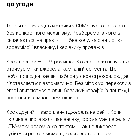
до угоди
Теорія про «зведіть метрики з CRM» нічого не варта
без конкретного механізму. Розберемо, з чого він
складається на практиці — без коду, на рівні логіки,
зрозумілої і власнику, і керівнику продажів.
Крок перший — UTM-розмітка. Кожне посилання в листі
отримує мітки джерела, кампанії й сегмента. Це
робиться один раз як шаблон у сервісі розсилок, далі
підставляється автоматично. Без міток усі переходи з
email злипаються в один безликий «трафіс із пошти», і
розрізнити кампанії неможливо.
Крок другий — захоплення джерела на сайті. Коли
людина з листа залишає заявку, форма має передати
UTM-мітки разом із контактом. Інакше джерело
губиться рівно в момент, коли лід стає цінним.