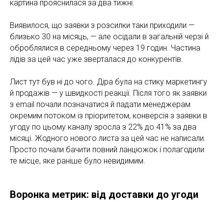
картина прояснилася за два тижні.
Виявилося, що заявки з розсилки таки приходили —
близько 30 на місяць, — але осідали в загальній черзі й
оброблялися в середньому через 19 годин. Частина
лідів за цей час уже зверталася до конкурентів.
Лист тут був ні до чого. Діра була на стику маркетингу
й продажів — у швидкості реакції. Після того як заявки
з email почали позначатися й падати менеджерам
окремим потоком із пріоритетом, конверсія з заявки в
угоду по цьому каналу зросла з 22% до 41% за два
місяці. Жодного нового листа за цей час не написали.
Просто почали бачити повний ланцюжок і полагодили
те місце, яке раніше було невидимим.
Воронка метрик: від доставки до угоди