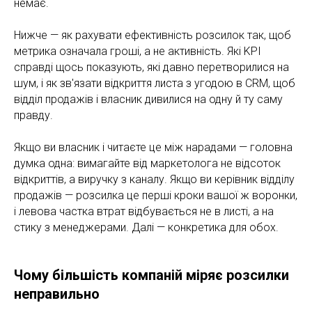
немає.
Нижче — як рахувати ефективність розсилок так, щоб
метрика означала гроші, а не активність. Які KPI
справді щось показують, які давно перетворилися на
шум, і як зв'язати відкриття листа з угодою в CRM, щоб
відділ продажів і власник дивилися на одну й ту саму
правду.
Якщо ви власник і читаєте це між нарадами — головна
думка одна: вимагайте від маркетолога не відсоток
відкриттів, а виручку з каналу. Якщо ви керівник відділу
продажів — розсилка це перші кроки вашої ж воронки,
і левова частка втрат відбувається не в листі, а на
стику з менеджерами. Далі — конкретика для обох.
Чому більшість компаній міряє розсилки
неправильно