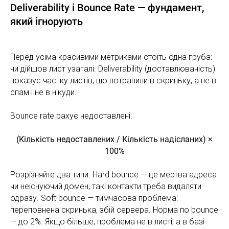
Deliverability і Bounce Rate — фундамент,
який ігнорують
Перед усіма красивими метриками стоїть одна груба:
чи дійшов лист узагалі. Deliverability (доставлюваність)
показує частку листів, що потрапили в скриньку, а не в
спам і не в нікуди.
Bounce rate рахує недоставлені:
(Кількість недоставлених / Кількість надісланих) ×
100%
Розрізняйте два типи. Hard bounce — це мертва адреса
чи неіснуючий домен, такі контакти треба видаляти
одразу. Soft bounce — тимчасова проблема:
переповнена скринька, збій сервера. Норма по bounce
— до 2%. Якщо більше, проблема не в листі, а в базі