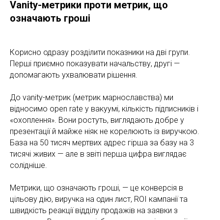
Vanity-метрики проти метрик, що
означають гроші
Корисно одразу розділити показники на дві групи.
Перші приємно показувати начальству, другі —
допомагають ухвалювати рішення.
До vanity-метрик (метрик марнославства) ми
відносимо open rate у вакуумі, кількість підписників і
«охоплення». Вони ростуть, виглядають добре у
презентації й майже ніяк не корелюють із виручкою.
База на 50 тисяч мертвих адрес гірша за базу на 3
тисячі живих — але в звіті перша цифра виглядає
солідніше.
Метрики, що означають гроші, — це конверсія в
цільову дію, виручка на один лист, ROI кампанії та
швидкість реакції відділу продажів на заявки з