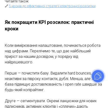
Читайте також:
🔗
5 кроків до ефективної стратегії електронної розсилки
Як покращити KPI розсилок: практичні
кроки
Коли вимірювання налаштоване, починається робота
над цифрами. Перелічимо те, що дає найбільший
приріст за нашим досвідом, у порядку від
найдешевшого.
Перше — почистити базу. Видалити hard bounces,
неактивні за півроку контакти, дублі. Менша, але жива
база підвищує доставлюваність і open rate швидше за
будь-який копірайтинг.
Друге — сегментувати. Окремі ланцюжки для нових
підписників, активних клієнтів і «сплячих» дають