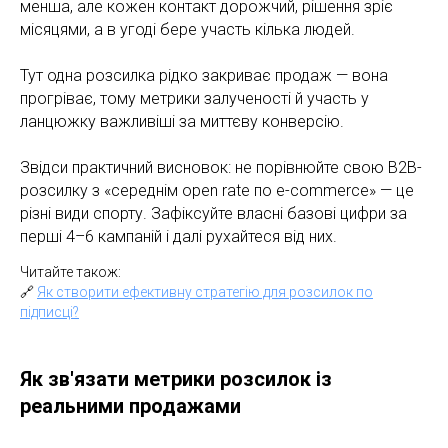
менша, але кожен контакт дорожчий, рішення зріє
місяцями, а в угоді бере участь кілька людей.
Тут одна розсилка рідко закриває продаж — вона
прогріває, тому метрики залученості й участь у
ланцюжку важливіші за миттєву конверсію.
Звідси практичний висновок: не порівнюйте свою B2B-
розсилку з «середнім open rate по e-commerce» — це
різні види спорту. Зафіксуйте власні базові цифри за
перші 4–6 кампаній і далі рухайтеся від них.
Читайте також:
🔗
Як створити ефективну стратегію для розсилок по
підписці?
Як зв'язати метрики розсилок із
реальними продажами