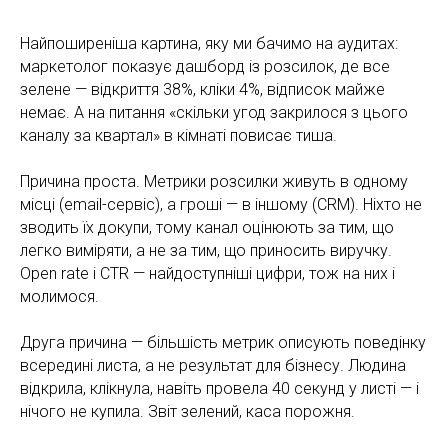
Найпоширеніша картина, яку ми бачимо на аудитах:
маркетолог показує дашборд із розсилок, де все
зелене — відкриття 38%, кліки 4%, відписок майже
немає. А на питання «скільки угод закрилося з цього
каналу за квартал» в кімнаті повисає тиша.
Причина проста. Метрики розсилки живуть в одному
місці (email-сервіс), а гроші — в іншому (CRM). Ніхто не
зводить їх докупи, тому канал оцінюють за тим, що
легко виміряти, а не за тим, що приносить виручку.
Open rate і CTR — найдоступніші цифри, тож на них і
молимося.
Друга причина — більшість метрик описують поведінку
всередині листа, а не результат для бізнесу. Людина
відкрила, клікнула, навіть провела 40 секунд у листі — і
нічого не купила. Звіт зелений, каса порожня.