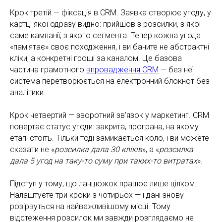
Крок третій — фіксація в CRM. Заявка створює угоду, у
картці якої одразу видно: прийшов з розсилки, з якої
саме кампанії, з якого сегмента. Тепер кожна угода
«пам'ятає» своє походження, і ви бачите не абстрактні
кліки, а конкретні гроші за каналом. Це базова
частина грамотного
впровадження CRM
— без неї
система перетворюється на електронний блокнот без
аналітики.
Крок четвертий — зворотний зв'язок у маркетинг. CRM
повертає статус угоди: закрита, програна, на якому
етапі стоїть. Тільки тоді замикається коло, і ви можете
сказати не «
розсилка дала 30 кліків
», а «
розсилка
дала 5 угод на таку-то суму при таких-то витратах
».
Підступ у тому, що ланцюжок працює лише цілком.
Налаштуєте три кроки з чотирьох — і дані знову
розірвуться на найважливішому місці. Тому
відстеження розсилок ми завжди розглядаємо не