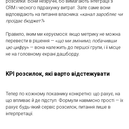
розсилки. Вони незручні, бо вимагають інтеграції з
CRM і чесного підрахунку витрат. Зате саме вони
відповідають на питання власника: «
канал заробляє чи
проїдає бюджет?
»
Правило, яким ми керуємося: якщо метрику не можна
перевести в рішення — «
що ми змінимо, побачивши
цю цифру
» — вона належить до першої групи, і її місце
не на головному екрані дашборду.
KPI розсилок, які варто відстежувати
Тепер по кожному показнику конкретно: що рахує, на
що впливає й де підступ. Формули навмисно прості — їх
рахує будь-який сервіс розсилок, питання лише в
інтерпретації.