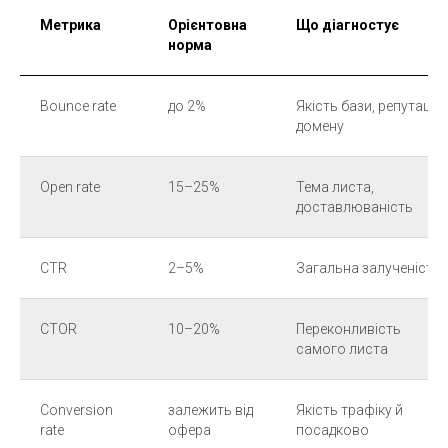
Метрика
Орієнтовна
Що діагностує
норма
Bounce rate
до 2%
Якість бази, репутація
домену
Open rate
15–25%
Тема листа,
доставлюваність
CTR
2–5%
Загальна залученість
CTOR
10–20%
Переконливість
самого листа
Conversion
залежить від
Якість трафіку й
rate
офера
посадково