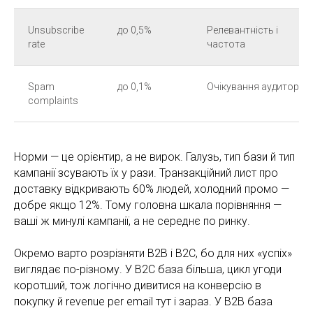
Unsubscribe
до 0,5%
Релевантність і
rate
частота
Spam
до 0,1%
Очікування аудиторії
complaints
Норми — це орієнтир, а не вирок. Галузь, тип бази й тип
кампанії зсувають їх у рази. Транзакційний лист про
доставку відкривають 60% людей, холодний промо —
добре якщо 12%. Тому головна шкала порівняння —
ваші ж минулі кампанії, а не середнє по ринку.
Окремо варто розрізняти B2B і B2C, бо для них «успіх»
виглядає по-різному. У B2C база більша, цикл угоди
коротший, тож логічно дивитися на конверсію в
покупку й revenue per email тут і зараз. У B2B база