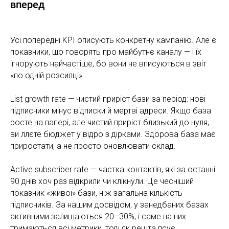
вперед
Усі попередні KPI описують конкретну кампанію. Але є
показники, що говорять про майбутнє каналу — і їх
ігнорують найчастіше, бо вони не вписуються в звіт
«по одній розсилці».
List growth rate — чистий приріст бази за період: нові
підписники мінус відписки й мертві адреси. Якщо база
росте на папері, але чистий приріст близький до нуля,
ви ллєте бюджет у відро з дірками. Здорова база має
приростати, а не просто оновлювати склад.
Active subscriber rate — частка контактів, які за останні
90 днів хоч раз відкрили чи клікнули. Це чесніший
показник «живої» бази, ніж загальна кількість
підписників. За нашим досвідом, у занедбаних базах
активними залишаються 20–30%, і саме на них
тримаються всі метрики, тоді як решта псує