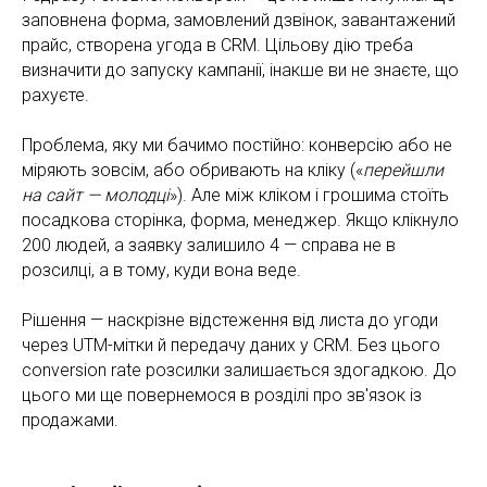
заповнена форма, замовлений дзвінок, завантажений
прайс, створена угода в CRM. Цільову дію треба
визначити до запуску кампанії, інакше ви не знаєте, що
рахуєте.
Проблема, яку ми бачимо постійно: конверсію або не
міряють зовсім, або обривають на кліку («
перейшли
на сайт — молодці
»). Але між кліком і грошима стоїть
посадкова сторінка, форма, менеджер. Якщо клікнуло
200 людей, а заявку залишило 4 — справа не в
розсилці, а в тому, куди вона веде.
Рішення — наскрізне відстеження від листа до угоди
через UTM-мітки й передачу даних у CRM. Без цього
conversion rate розсилки залишається здогадкою. До
цього ми ще повернемося в розділі про зв'язок із
продажами.