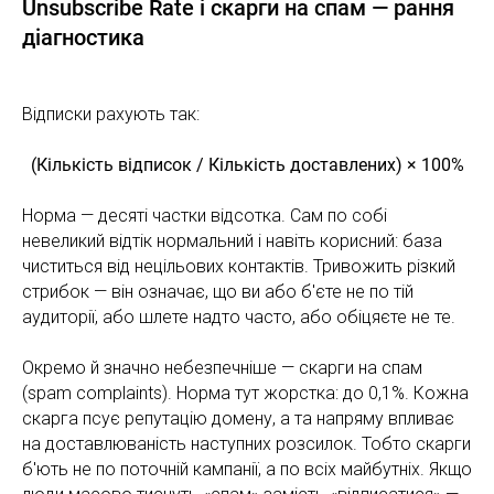
Unsubscribe Rate і скарги на спам — рання
діагностика
Відписки рахують так:
(Кількість відписок / Кількість доставлених) × 100%
Норма — десяті частки відсотка. Сам по собі
невеликий відтік нормальний і навіть корисний: база
чиститься від нецільових контактів. Тривожить різкий
стрибок — він означає, що ви або б'єте не по тій
аудиторії, або шлете надто часто, або обіцяєте не те.
Окремо й значно небезпечніше — скарги на спам
(spam complaints). Норма тут жорстка: до 0,1%. Кожна
скарга псує репутацію домену, а та напряму впливає
на доставлюваність наступних розсилок. Тобто скарги
б'ють не по поточній кампанії, а по всіх майбутніх. Якщо