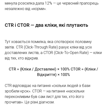
минула розсилка дала 12% — це червоний прапорець
незалежно від «норми».
CTR і CTOR — два кліки, які плутають
Тут ховається помилка, яка спотворює половину
звітів. CTR (Click-Through Rate) рахує кліки від усіх
доставлених листів, а CTOR (Click-To-Open Rate) — кліки
від тих, хто відкрив.
CTR = (Кліки / Доставлені) × 100% CTOR = (Кліки /
Відкриття) × 100%
CTR відповідає на питання «скільки людей з бази
зробили крок». CTOR — на питання «наскільки
переконливим був сам лист для тих, хто його
прочитав». Це різні діагнози.