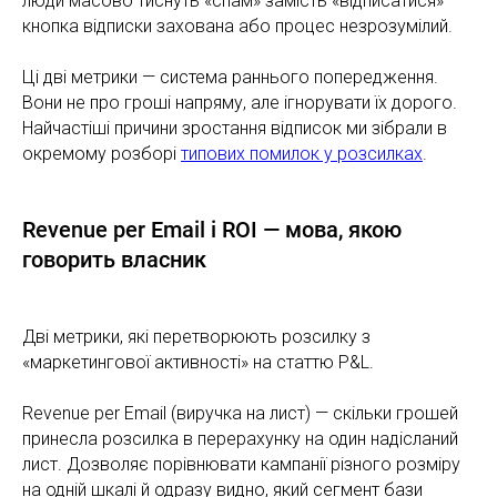
люди масово тиснуть «спам» замість «відписатися» —
кнопка відписки захована або процес незрозумілий.
Ці дві метрики — система раннього попередження.
Вони не про гроші напряму, але ігнорувати їх дорого.
Найчастіші причини зростання відписок ми зібрали в
окремому розборі
типових помилок у розсилках
.
Revenue per Email і ROI — мова, якою
говорить власник
Дві метрики, які перетворюють розсилку з
«маркетингової активності» на статтю P&L.
Revenue per Email (виручка на лист) — скільки грошей
принесла розсилка в перерахунку на один надісланий
лист. Дозволяє порівнювати кампанії різного розміру
на одній шкалі й одразу видно, який сегмент бази