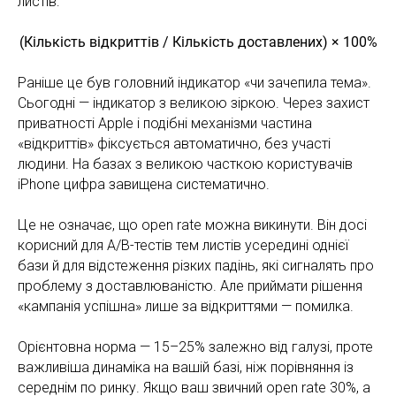
листів:
(Кількість відкриттів / Кількість доставлених) × 100%
Раніше це був головний індикатор «чи зачепила тема».
Сьогодні — індикатор з великою зіркою. Через захист
приватності Apple і подібні механізми частина
«відкриттів» фіксується автоматично, без участі
людини. На базах з великою часткою користувачів
iPhone цифра завищена систематично.
Це не означає, що open rate можна викинути. Він досі
корисний для A/B-тестів тем листів усередині однієї
бази й для відстеження різких падінь, які сигналять про
проблему з доставлюваністю. Але приймати рішення
«кампанія успішна» лише за відкриттями — помилка.
Орієнтовна норма — 15–25% залежно від галузі, проте
важливіша динаміка на вашій базі, ніж порівняння із
середнім по ринку. Якщо ваш звичний open rate 30%, а