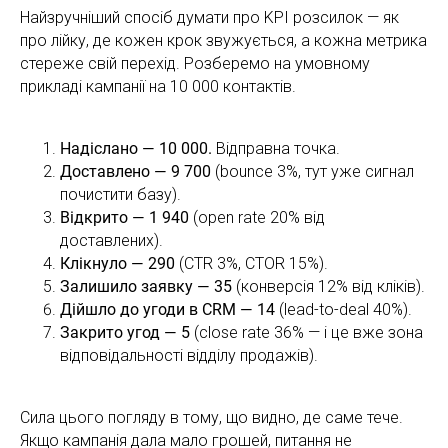
Найзручніший спосіб думати про KPI розсилок — як
про лійку, де кожен крок звужується, а кожна метрика
стереже свій перехід. Розберемо на умовному
прикладі кампанії на 10 000 контактів.
Надіслано — 10 000.
Відправна точка.
Доставлено — 9 700
(bounce 3%, тут уже сигнал
почистити базу).
Відкрито — 1 940
(open rate 20% від
доставлених).
Клікнуло — 290
(CTR 3%, CTOR 15%).
Залишило заявку — 35
(конверсія 12% від кліків).
Дійшло до угоди в CRM — 14
(lead-to-deal 40%).
Закрито угод — 5
(close rate 36% — і це вже зона
відповідальності відділу продажів).
Сила цього погляду в тому, що видно, де саме тече.
Якщо кампанія дала мало грошей, питання не