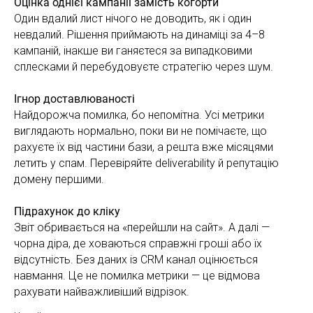
Оцінка однієї кампанії замість когорти
Один вдалий лист нічого не доводить, як і один
невдалий. Рішення приймають на динаміці за 4–8
кампаній, інакше ви ганяєтеся за випадковими
сплесками й перебудовуєте стратегію через шум.
Ігнор доставлюваності
Найдорожча помилка, бо непомітна. Усі метрики
виглядають нормально, поки ви не помічаєте, що
рахуєте їх від частини бази, а решта вже місяцями
летить у спам. Перевіряйте deliverability й репутацію
домену першими.
Підрахунок до кліку
Звіт обривається на «перейшли на сайт». А далі —
чорна діра, де ховаються справжні гроші або їх
відсутність. Без даних із CRM канал оцінюється
навмання. Це не помилка метрики — це відмова
рахувати найважливіший відрізок.