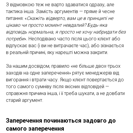
З відмовкою теж не варто здаватися одразу, але
тактика інша. Замість аргументів — пряме й чесне
питання: «
Скажіть відверто, вам це в принципі не
цікаво чи просто момент невдалий? Будь-яка
відповідь нормальна, я просто не хочу набридати без
потреби
». Несподівано часто після цього клієнт або
відпускає вас (і ви не витрачаєте час), або зізнається
в реальній причині, яку нарешті можна закрити.
За нашим досвідом, правило «не більше двох-трьох
заходів на одне заперечення» рятує менеджерів від
вигорання і втрати часу. Якщо клієнт повертається до
того самого сумніву після якісних відповідей —
справжня причина інша, і її треба шукати, а не довбати
старий аргумент.
Заперечення починаються задовго до
самого заперечення