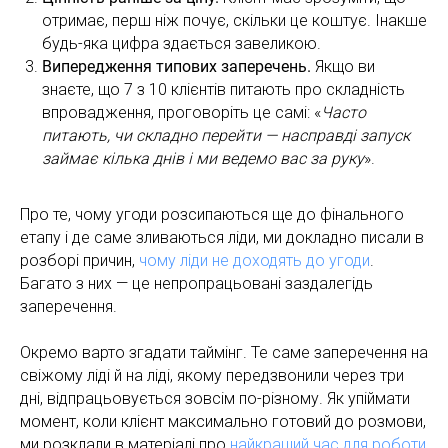
отримає, перш ніж почує, скільки це коштує. Інакше
будь-яка цифра здається завеликою.
Випередження типових заперечень.
Якщо ви
знаєте, що 7 з 10 клієнтів питають про складність
впровадження, проговоріть це самі: «
Часто
питають, чи складно перейти — насправді запуск
займає кілька днів і ми ведемо вас за руку
».
Про те, чому угоди розсипаються ще до фінального
етапу і де саме зливаються ліди, ми докладно писали в
розборі причин,
чому ліди не доходять до угоди
.
Багато з них — це непропрацьовані заздалегідь
заперечення.
Окремо варто згадати таймінг. Те саме заперечення на
свіжому ліді й на ліді, якому передзвонили через три
дні, відпрацьовується зовсім по-різному. Як упіймати
момент, коли клієнт максимально готовий до розмови,
ми розклали в матеріалі про
найкращий час для роботи