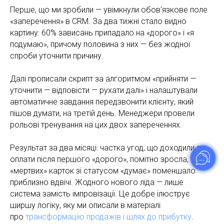
Перше, що ми зробили — увімкнули обов'язкове поле
«заперечення» в CRM. За два тижні стало видно
картину: 60% зависань припадало на «дорого» і «я
подумаю», причому половина з них — без жодної
спроби уточнити причину.
Далі прописали скрипт за алгоритмом «прийняти —
уточнити — відповісти — рухати далі» і налаштували
автоматичне завдання передзвонити клієнту, який
пішов думати, на третій день. Менеджери провели
рольові тренування на цих двох запереченнях.
Результат за два місяці: частка угод, що доходили до
оплати після першого «дорого», помітно зросла, а
«мертвих» карток зі статусом «думає» поменшало
приблизно вдвічі. Жодного нового ліда — лише
система замість імпровізації. Це добре ілюструє
ширшу логіку, яку ми описали в матеріалі
про
трансформацію продажів і шлях до прибутку
.