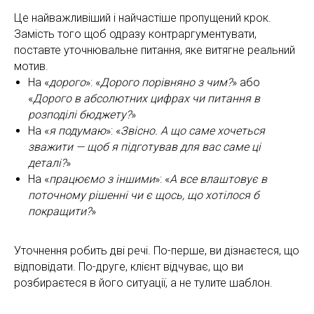
Це найважливіший і найчастіше пропущений крок.
Замість того щоб одразу контраргументувати,
поставте уточнювальне питання, яке витягне реальний
мотив.
На «
дорого
»: «
Дорого порівняно з чим?
» або
«
Дорого в абсолютних цифрах чи питання в
розподілі бюджету?
»
На «
я подумаю
»: «
Звісно. А що саме хочеться
зважити — щоб я підготував для вас саме ці
деталі?
»
На «
працюємо з іншими
»: «
А все влаштовує в
поточному рішенні чи є щось, що хотілося б
покращити?
»
Уточнення робить дві речі. По-перше, ви дізнаєтеся, що
відповідати. По-друге, клієнт відчуває, що ви
розбираєтеся в його ситуації, а не тулите шаблон.