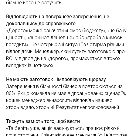
більше його не озвучить.
Відповідають на поверхневе заперечення, не
докопавшись до справжнього
«Дорого» може означати «немає бюджету», «не бачу
цінності», «знайшов дешевше» або «треба з кимось
погодити». Це чотири різні ситуації з чотирма різними
відповідями. Менеджер, який лупить заготовкою про
ROI у відповідь на «дорого», промахується в трьох
випадках із чотирьох.
Не мають заготовок і імпровізують щоразу
Заперечення в більшості бізнесів повторюються на
80%. Якщо команда не має відпрацьованих сценаріїв,
кожен менеджер винаходить відповідь наживо —
хтось вдало, хтось ні. Результат непрогнозований.
Тиснуть замість того, щоб вести
«Та беріть уже, акція закінчується» працює рідко й
псує стосунки. Клієнт відчуває маніпуляцію і відступає.