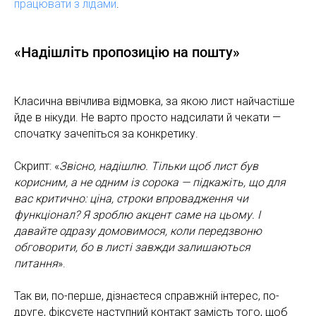
працювати з лідами
.
«Надішліть пропозицію на пошту»
Класична ввічлива відмовка, за якою лист найчастіше
йде в нікуди. Не варто просто надсилати й чекати —
спочатку зачепіться за конкретику.
Скрипт: «
Звісно, надішлю. Тільки щоб лист був
корисним, а не одним із сорока — підкажіть, що для
вас критично: ціна, строки впровадження чи
функціонал? Я зроблю акцент саме на цьому. І
давайте одразу домовимося, коли передзвоню
обговорити, бо в листі завжди залишаються
питання
».
Так ви, по-перше, дізнаєтеся справжній інтерес, по-
друге, фіксуєте наступний контакт замість того, щоб