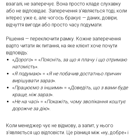
взагалі, не заперечує. Вона просто кладе слухавку
або не відповідає. Заперечення з'являється тоді, коли
інтерес уже є, але чогось бракує — даних, довіри,
відчуття вигоди або просто часу подумати.
Рішення — переключити рамку. Кожне заперечення
варто читати як питання, на яке клієнт хоче почути
відповідь:
«
Дорого
» = «
Поясніть, за що я плачу і що отримаю
натомість
».
«
Я подумаю
» = «
Я не побачив достатньо причин
вирішувати зараз
».
«
Працюємо з іншими
» = «
Доведіть, що з вами буде
краще, ніж зараз
».
«
Не на часі
» = «
Покажіть, чому зволікання коштує
дорожче за дію
».
Коли менеджер чує не відмову, а запит, у нього
з'являється що відповісти. Це різниця між «ну, добре» і