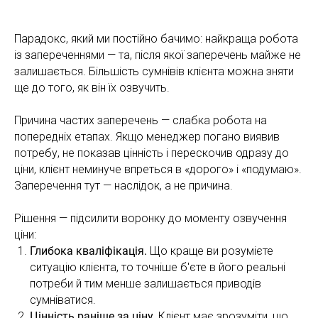
Парадокс, який ми постійно бачимо: найкраща робота
із запереченнями — та, після якої заперечень майже не
залишається. Більшість сумнівів клієнта можна зняти
ще до того, як він їх озвучить.
Причина частих заперечень — слабка робота на
попередніх етапах. Якщо менеджер погано виявив
потребу, не показав цінність і перескочив одразу до
ціни, клієнт неминуче впреться в «дорого» і «подумаю».
Заперечення тут — наслідок, а не причина.
Рішення — підсилити воронку до моменту озвучення
ціни:
Глибока кваліфікація.
Що краще ви розумієте
ситуацію клієнта, то точніше б'єте в його реальні
потреби й тим менше залишається приводів
сумніватися.
Цінність раніше за ціну.
Клієнт має зрозуміти, що