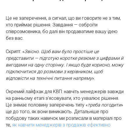
Це не заперечення, а сигнал, що ви говорите не з тим,
хто приймає рішення. Завдання — озброїти
співрозмовника, бо далі він продаватиме вашу ідею
без вас.
Скрипт: «
Звісно. Щоб вам було простіше це
представити — підготую коротке резюме з цифрами й
вигодами на одну сторінку. І якщо буде корисно, можу
підключитися до розмови з керівником, щоб
відповісти на технічні питання напряму
».
Окремий лайфхак для KВП: навчіть менеджерів завжди
на ранньому етапі з'ясовувати, хто ухвалює рішення.
Це знімає половину заперечень типу «
треба погодити
»
ще до того, як вони виникають. Детальніше про
побудову таких навичок ми розписали в матеріалі про
те,
як навчити менеджерів з продажів ефективно