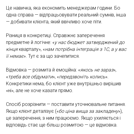
Це навичка, яка економить менеджерам години. Бо
одна справа — відпрацьовувати реальний сумнів, інша
— добивати клієнта, який ввічливо хоче піти.
Різниця в конкретиці. Справжнє заперечення
предметне й логічне: «
у нас бюджет затверджений до
кінця
кварталу», «
нам потрібна інтеграція з 1С, а у вас
її немає
». Тут є за що зачепитися.
Відмовка — розмита й емоційна: «
якось не зараз
»,
«
треба все обдумати
», «
передзвоніть колись
».
Конкретики нема, бо клієнт уже внутрішньо вирішив
«ні», але не хоче казати прямо.
Спосіб розрізнити — поставити уточнювальне питання.
Якщо клієнт деталізує («
бо ціна вища за закладену
»),
це заперечення, з ним працюємо. Якщо ухиляється і
відповідь стає ще більш розмитою — це відмовка.