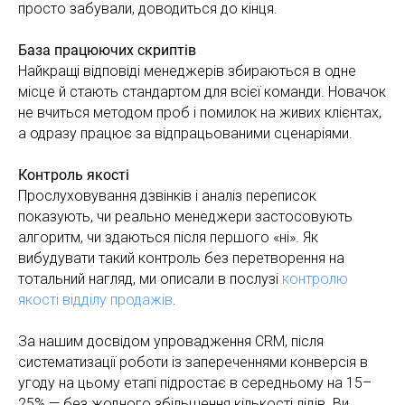
просто забували, доводиться до кінця.
База працюючих скриптів
Найкращі відповіді менеджерів збираються в одне
місце й стають стандартом для всієї команди. Новачок
не вчиться методом проб і помилок на живих клієнтах,
а одразу працює за відпрацьованими сценаріями.
Контроль якості
Прослуховування дзвінків і аналіз переписок
показують, чи реально менеджери застосовують
алгоритм, чи здаються після першого «ні». Як
вибудувати такий контроль без перетворення на
тотальний нагляд, ми описали в послузі
контролю
якості відділу продажів
.
За нашим досвідом упровадження CRM, після
систематизації роботи із запереченнями конверсія в
угоду на цьому етапі підростає в середньому на 15–
25% — без жодного збільшення кількості лідів. Ви