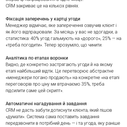
CRM закриває це на кількох рівнях.
Фіксація заперечень у картці угоди
Менеджер відмічає, яке заперечення озвучив клієнт і
як його відпрацювали. За місяць у вас не здогадки, а
статистика: 40% угод гальмують на «дорого», 25% — на
«треба погодити». Тепер зрозуміло, що чинити.
Аналітика по етапах воронки
Видно, де конкретно застрягають угоди й на якому
етапі найбільший відтік. Це перетворює абстрактне
«менеджери погано продають» на конкретне «на етапі
переговорів про ціну ми втрачаємо 35%, треба
підсилити саме цей скрипт».
Автоматичні нагадування й завдання
CRM не дасть забути дотиснути клієнта, який пішов
«думати». Система сама поставить завдання
передзвонити в потрібний день — і та угода, яку раніше