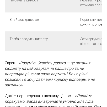
Не бачить цінності
Перевести розмов
отримає або яки
Знайшов дешевше
Порівняти не ціни
кожну пропозиц
Треба погодити витрату
Дати аргументи й
піде до того, хт
Скрипт: «
Розумію. Скажіть, дорого — це питання
бюджету на цей квартал чи радше про те, чи
виправдає рішення свою вартість? Бо це різні
розмови, і я хочу дати вам корисну відповідь, а не
загальну
».
Далі — переведення в площину цінності: «
Давайте
порахуємо. Зараз ви втрачаєте умовно 20% лідів
через те, що ними ніхто системно не займається. При