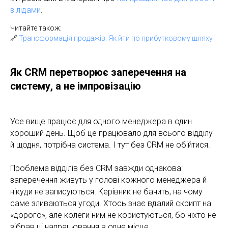
з лідами
.
Читайте також:
🔗
Трансформація продажів. Як йти по прибутковому шляху
Як CRM перетворює заперечення на
систему, а не імпровізацію
Усе вище працює для одного менеджера в один
хороший день. Щоб це працювало для всього відділу
й щодня, потрібна система. І тут без CRM не обійтися.
Проблема відділів без CRM завжди однакова:
заперечення живуть у голові кожного менеджера й
нікуди не записуються. Керівник не бачить, на чому
саме зливаються угоди. Хтось знає вдалий скрипт на
«дорого», але колеги ним не користуються, бо ніхто не
зібрав ці напрацювання в одне місце.