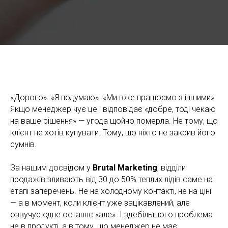
Робота з запереченнями клієнтів: алгоритм, скрипти й
помилки, які зливають угоди
«Дорого». «Я подумаю». «Ми вже працюємо з іншими».
Якщо менеджер чує це і відповідає «добре, тоді чекаю
на ваше рішення» — угода щойно померла. Не тому, що
клієнт не хотів купувати. Тому, що ніхто не закрив його
сумнів.
За нашим досвідом у
Brutal Marketing
, відділи
продажів зливають від 30 до 50% теплих лідів саме на
етапі заперечень. Не на холодному контакті, не на ціні
— а в момент, коли клієнт уже зацікавлений, але
озвучує одне останнє «але». І здебільшого проблема
не в продукті, а в тому, що менеджер не має