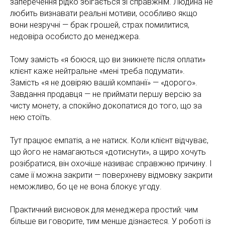
заперечення рідко збігається зі справжнім. Людина не
любить визнавати реальні мотиви, особливо якщо
вони незручні — брак грошей, страх помилитися,
недовіра особисто до менеджера.
Тому замість «я боюся, що ви зникнете після оплати»
клієнт каже нейтральне «мені треба подумати».
Замість «я не довіряю вашій компанії» — «дорого».
Завдання продавця — не приймати першу версію за
чисту монету, а спокійно докопатися до того, що за
нею стоїть.
Тут працює емпатія, а не натиск. Коли клієнт відчуває,
що його не намагаються «дотиснути», а щиро хочуть
розібратися, він охочіше називає справжню причину. І
саме її можна закрити — поверхневу відмовку закрити
неможливо, бо це не вона блокує угоду.
Практичний висновок для менеджера простий: чим
більше ви говорите, тим менше дізнаєтеся. У роботі із